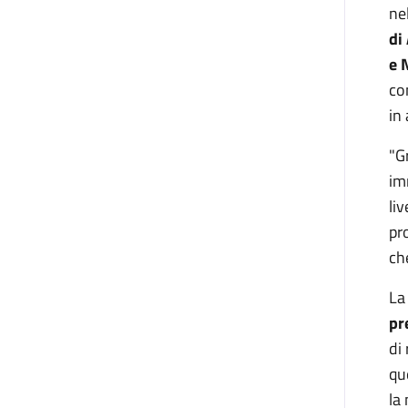
ne
di
e 
co
in
"G
im
liv
pr
ch
La
pr
di
qu
la