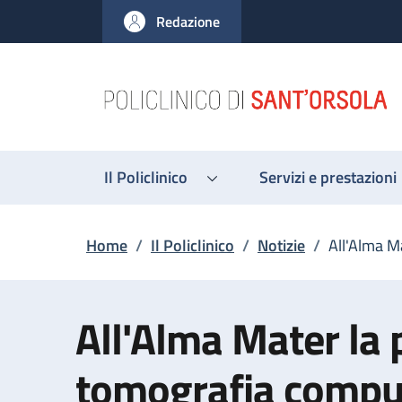
Salta al contenuto principale
Skip to footer content
Redazione
Il Policlinico
Servizi e prestazioni
Briciole di pane
Home
/
Il Policlinico
/
Notizie
/
All'Alma M
All'Alma Mater la
tomografia compu