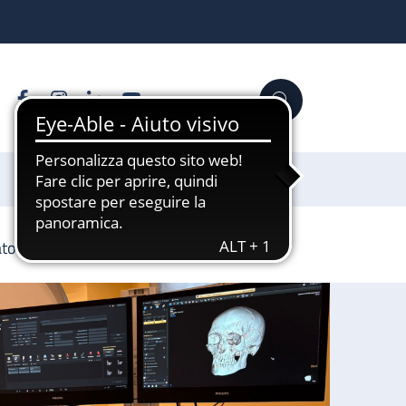
Facebook
Instagram
Linkedin
YouTube
Cerca
Sostienici
anatomia umana