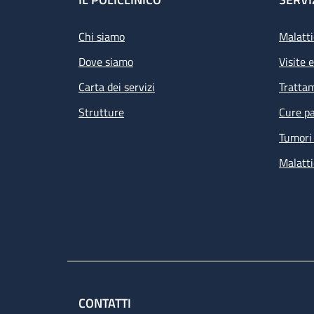
Footer
Chi siamo
Malatti
Dove siamo
Visite 
Carta dei servizi
Tratta
Strutture
Cure pa
Tumori 
Malatti
CONTATTI