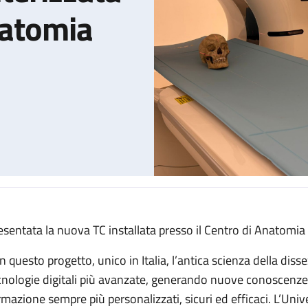
anatomia
esentata la nuova TC installata presso il Centro di Anatomia 
tomografia computerizzata per la ricerca in anatomia umana
n questo progetto, unico in Italia, l’antica scienza della dis
cnologie digitali più avanzate, generando nuove conoscenze 
rmazione sempre più personalizzati, sicuri ed efficaci. L’Un