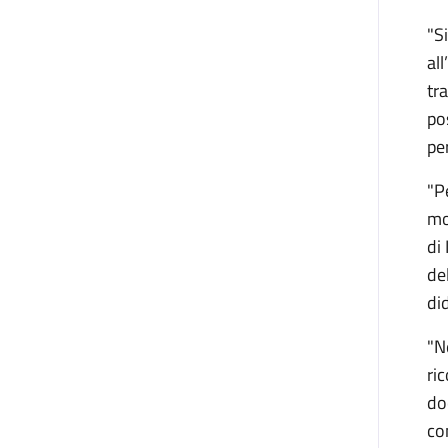
"S
al
tr
po
pe
"P
mo
di
de
did
"N
ri
do
co