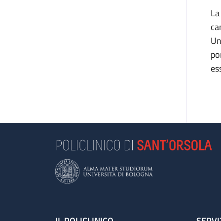
La
ca
Un
po
es
IL POLICLINICO
SERVI