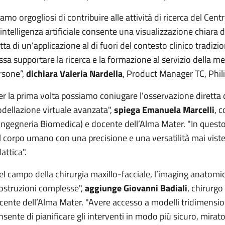
iamo orgogliosi di contribuire alle attività di ricerca del Ce
l’intelligenza artificiale consente una visualizzazione chiara
atta di un’applicazione al di fuori del contesto clinico tradi
ssa supportare la ricerca e la formazione al servizio della med
rsone”,
dichiara Valeria Nardella
, Product Manager TC, Philip
er la prima volta possiamo coniugare l’osservazione diretta d
dellazione virtuale avanzata",
spiega Emanuela Marcelli
, 
 Ingegneria Biomedica) e docente dell’Alma Mater. "In questo 
l corpo umano con una precisione e una versatilità mai viste p
attica".
el campo della chirurgia maxillo-facciale, l’imaging anatomic
costruzioni complesse",
aggiunge Giovanni Badiali
, chirurgo
cente dell’Alma Mater. "Avere accesso a modelli tridimensional
nsente di pianificare gli interventi in modo più sicuro, mirato