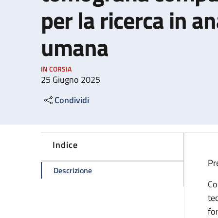
per la ricerca in 
umana
IN CORSIA
25 Giugno 2025
Condividi
Indice
Pr
della pagina All'Alma Mater la prima 
Descrizione
Co
te
fo