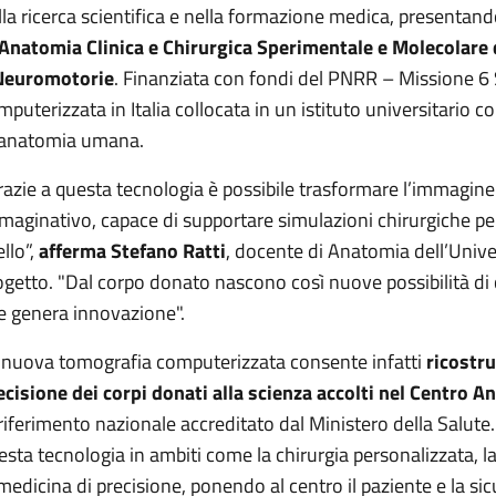
lla ricerca scientifica e nella formazione medica, presentand
 Anatomia Clinica e Chirurgica Sperimentale e Molecolare
Neuromotorie
. Finanziata con fondi del PNRR – Missione 6 S
mputerizzata in Italia collocata in un istituto universitario co
 anatomia umana.
razie a questa tecnologia è possibile trasformare l’immagi
maginativo, capace di supportare simulazioni chirurgiche pe
ello”,
afferma Stefano Ratti
, docente di Anatomia dell’Unive
ogetto. "Dal corpo donato nascono così nuove possibilità di
e genera innovazione".
 nuova tomografia computerizzata consente infatti
ricostru
ecisione dei corpi donati alla scienza accolti nel Centro 
 riferimento nazionale accreditato dal Ministero della Salute. 
esta tecnologia in ambiti come la chirurgia personalizzata, l
 medicina di precisione, ponendo al centro il paziente e la si