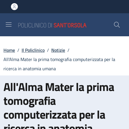
Salta al contenuto principale
Skip to footer content
Briciole di pane
Home
/
Il Policlinico
/
Notizie
/
All'Alma Mater la prima tomografia computerizzata per la
ricerca in anatomia umana
All'Alma Mater la prima
tomografia
computerizzata per la
ricerca in anatomia