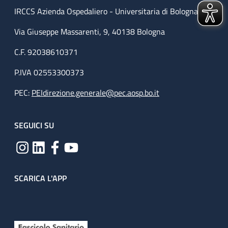
IRCCS Azienda Ospedaliero - Universitaria di Bologna
Via Giuseppe Massarenti, 9, 40138 Bologna
C.F. 92038610371
P.IVA 02553300373
PEC:
PEIdirezione.generale@pec.aosp.bo.it
SEGUICI SU
SCARICA L'APP