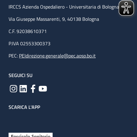
IRCCS Azienda Ospedaliero - Universitaria di Bologna
Via Giuseppe Massarenti, 9, 40138 Bologna
C.F. 92038610371
P.IVA 02553300373
PEC:
PEIdirezione.generale@pec.aosp.bo.it
SEGUICI SU
SCARICA L'APP