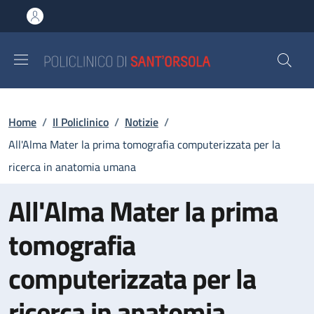
Salta al contenuto principale
Skip to footer content
Briciole di pane
Home
/
Il Policlinico
/
Notizie
/
All'Alma Mater la prima tomografia computerizzata per la
ricerca in anatomia umana
All'Alma Mater la prima
tomografia
computerizzata per la
ricerca in anatomia