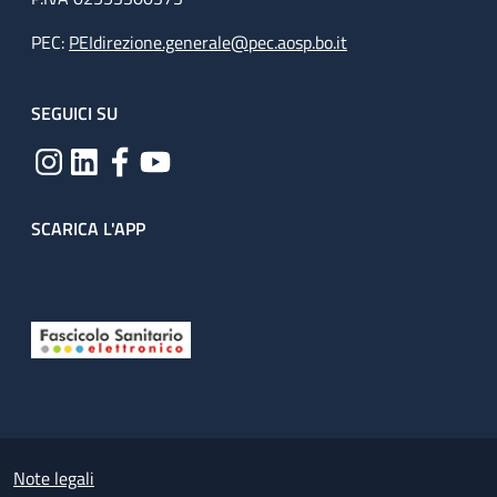
PEC:
PEIdirezione.generale@pec.aosp.bo.it
SEGUICI SU
SCARICA L'APP
Useful links section
Small prints
Note legali