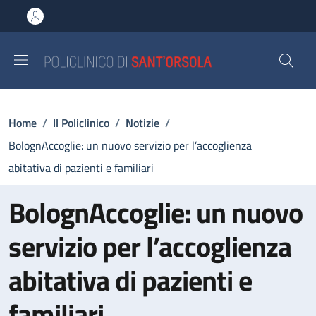
Salta al contenuto principale
Skip to footer content
Briciole di pane
Home
/
Il Policlinico
/
Notizie
/
BolognAccoglie: un nuovo servizio per l’accoglienza
abitativa di pazienti e familiari
BolognAccoglie: un nuovo
servizio per l’accoglienza
abitativa di pazienti e
familiari