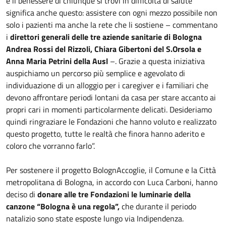
e il benessere di chiunque si trovi in difficoltà di salute
significa anche questo: assistere con ogni mezzo possibile non
solo i pazienti ma anche la rete che li sostiene – commentano
i
direttori generali delle tre aziende sanitarie di Bologna
Andrea Rossi del Rizzoli, Chiara Gibertoni del S.Orsola e
Anna Maria Petrini della Ausl
–. Grazie a questa iniziativa
auspichiamo un percorso più semplice e agevolato di
individuazione di un alloggio per i caregiver e i familiari che
devono affrontare periodi lontani da casa per stare accanto ai
propri cari in momenti particolarmente delicati. Desideriamo
quindi ringraziare le Fondazioni che hanno voluto e realizzato
questo progetto, tutte le realtà che finora hanno aderito e
coloro che vorranno farlo”.
Per sostenere il progetto BolognAccoglie, il Comune e la Città
metropolitana di Bologna, in accordo con Luca Carboni, hanno
deciso di
donare alle tre Fondazioni le luminarie della
canzone “Bologna è una regola”,
che durante il periodo
natalizio sono state esposte lungo via Indipendenza.