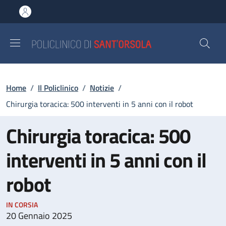
Salta al contenuto principale
Skip to footer content
Briciole di pane
Home
/
Il Policlinico
/
Notizie
/
Chirurgia toracica: 500 interventi in 5 anni con il robot
Chirurgia toracica: 500
interventi in 5 anni con il
robot
IN CORSIA
20 Gennaio 2025