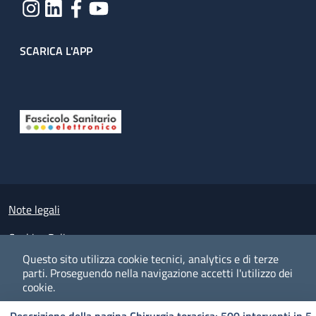
SCARICA L'APP
Useful links section
Small prints
Note legali
Cookies Policy
Questo sito utilizza cookie tecnici, analytics e di terze
Policy privacy e protezione del dato personale
parti.
Proseguendo nella navigazione accetti l'utilizzo dei
cookie.
Albo pretorio on-line