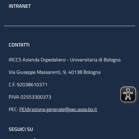
INTRANET
CONTATTI
IRCCS Azienda Ospedaliero - Universitaria di Bologna
Via Giuseppe Massarenti, 9, 40138 Bologna
C.F. 92038610371
P.IVA 02553300373
PEC:
PEIdirezione.generale@pec.aosp.bo.it
SEGUICI SU