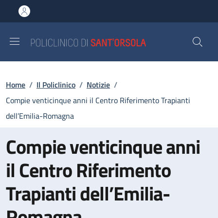
Salta al contenuto principale
Skip to footer content
Briciole di pane
Home
/
Il Policlinico
/
Notizie
/
Compie venticinque anni il Centro Riferimento Trapianti
dell’Emilia-Romagna
Compie venticinque anni
il Centro Riferimento
Trapianti dell’Emilia-
Romagna