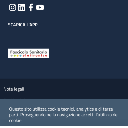
SCARICA L'APP
Useful links section
Small prints
Note legali
Cookies Policy
Questo sito utilizza cookie tecnici, analytics e di terze
Policy privacy e protezione del dato personale
parti.
Proseguendo nella navigazione accetti l'utilizzo dei
cookie.
Albo pretorio on-line