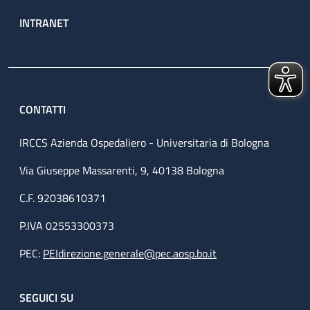
INTRANET
CONTATTI
IRCCS Azienda Ospedaliero - Universitaria di Bologna
Via Giuseppe Massarenti, 9, 40138 Bologna
C.F. 92038610371
P.IVA 02553300373
PEC:
PEIdirezione.generale@pec.aosp.bo.it
SEGUICI SU