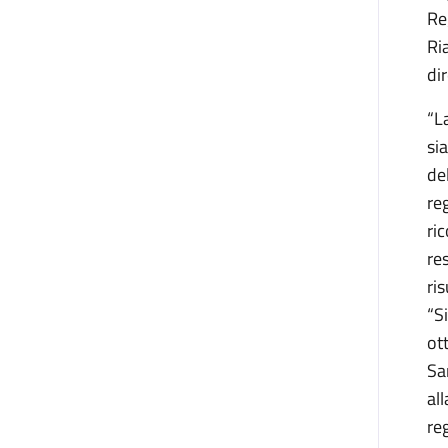
Re
Ri
di
“L
si
de
reg
ri
re
ri
“S
ot
Sa
al
re