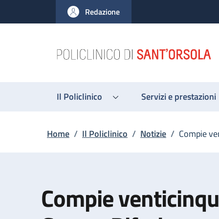
Salta al contenuto principale
Skip to footer content
Redazione
Il Policlinico
Servizi e prestazioni
Briciole di pane
Home
/
Il Policlinico
/
Notizie
/
Compie ven
Compie venticinque