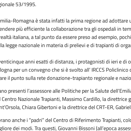
gionale 53/1995.
Emilia-Romagna è stata infatti la prima regione ad adottare 
rendere più efficiente la collaborazione tra gli ospedali in te
 realtà italiana, a tal punto da essere preso ad esempio, pochi
la legge nazionale in materia di prelievi e di trapianti di orga
venticinque anni esatti di distanza, i protagonisti di ieri e di
logna per un convegno che si è svolto all’ IRCCS Policlinico d
fare il punto sulla rete donazione-trapianto regionale e nazi
ano presenti l’assessore alle Politiche per la Salute dell’Emi
l Centro Nazionale Trapianti, Massimo Cardillo, la direttrice g
nt’Orsola, Chiara Gibertoni e la direttrice del CRT-ER, Gabrie
erano anche i “padri” del Centro di Riferimento Trapianti, co
gliore dei modi. Tra questi, Giovanni Bissoni (all’epoca assess