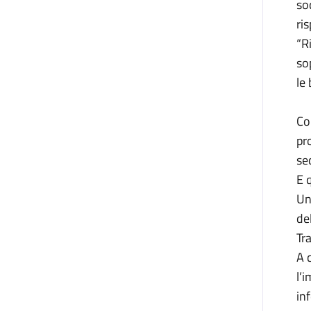
so
ris
“R
so
le
Co
pr
se
E 
Un
de
Tra
A 
l’i
inf