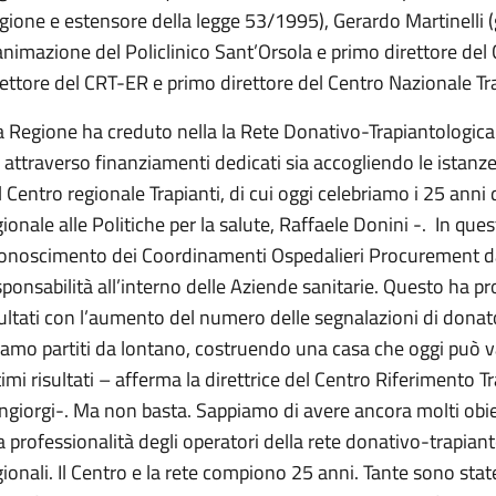
gione e estensore della legge 53/1995), Gerardo Martinelli (g
animazione del Policlinico Sant’Orsola e primo direttore de
rettore del CRT-ER e primo direttore del Centro Nazionale Tra
a Regione ha creduto nella la Rete Donativo-Trapiantologica
a attraverso finanziamenti dedicati sia accogliendo le istanze
l Centro regionale Trapianti, di cui oggi celebriamo i 25 anni d
ionale alle Politiche per la salute, Raffaele Donini -. In questi
conoscimento dei Coordinamenti Ospedalieri Procurement dan
sponsabilità all’interno delle Aziende sanitarie. Questo ha pr
sultati con l’aumento del numero delle segnalazioni di donator
iamo partiti da lontano, costruendo una casa che oggi può 
timi risultati – afferma la direttrice del Centro Riferimento 
ngiorgi-. Ma non basta. Sappiamo di avere ancora molti obie
la professionalità degli operatori della rete donativo-trapiant
gionali. Il Centro e la rete compiono 25 anni. Tante sono state