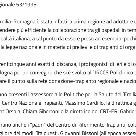
gionale 53/1995.
Emilia-Romagna è stata infatti la prima regione ad adottare 
rendere più efficiente la collaborazione tra gli ospedali in te
 realtà italiana, a tal punto da essere preso ad esempio, pochi
la legge nazionale in materia di prelievi e di trapianti di orga
venticinque anni esatti di distanza, i protagonisti di ieri e di
logna per un convegno che si è svolto all’ IRCCS Policlinico d
fare il punto sulla rete donazione-trapianto regionale e nazi
ano presenti l’assessore alle Politiche per la Salute dell’Emi
l Centro Nazionale Trapianti, Massimo Cardillo, la direttrice g
nt’Orsola, Chiara Gibertoni e la direttrice del CRT-ER, Gabrie
erano anche i “padri” del Centro di Riferimento Trapianti, co
gliore dei modi. Tra questi, Giovanni Bissoni (all’epoca assess