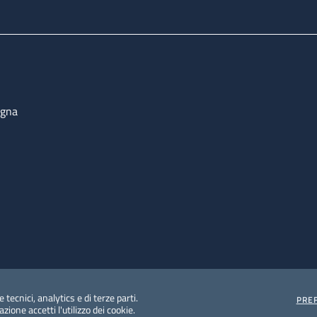
ogna
 tecnici, analytics e di terze parti.
PRE
ione accetti l'utilizzo dei cookie.
e protezione del dato personale
Albo pretorio on-line
Dic