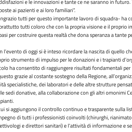
ddisfazioni e le innovazioni e tante ce ne saranno in futuro
poste ai pazienti e ai loro familiari”.
ingrazio tutti per questo importante lavoro di squadra- ha c
prattutto tutti coloro che con la propria visione e il propri
 basi per costruire questa realtà che dona speranza a tante p
n l’evento di oggi si è inteso ricordare la nascita di quello c
oprio strumento di impulso per le donazioni e i trapianti d’or
colo ha consentito di raggiungere risultati fondamentali per l
questo grazie al costante sostegno della Regione, all’organi
ità specialistiche, dei laboratori e delle altre strutture pensa
lle sedi donative, alla collaborazione con gli altri omonimi Ce
pianti.
cui si aggiungono il controllo continuo e trasparente sulla list
mpegno di tutti i professionisti coinvolti (chirurghi, rianimato
ettivologi e direttori sanitari) e l’attività di informazione e 