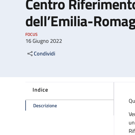
Centro Riferimento
dell’Emilia-Roma
FOCUS
16 Giugno 2022
Condividi
Indice
Qu
della pagina Compie venticinque anni 
Descrizione
Ve
un
Ri