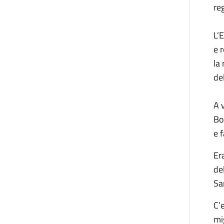
re
L’
e 
la
del
A 
Bo
e 
Er
de
Sa
C’
mi