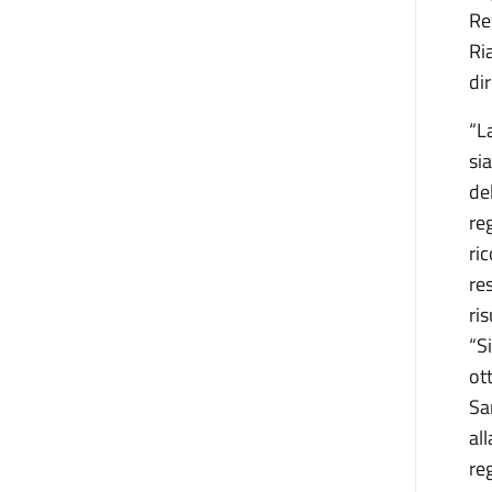
Re
Ri
di
“L
si
de
reg
ri
re
ri
“S
ot
Sa
al
re