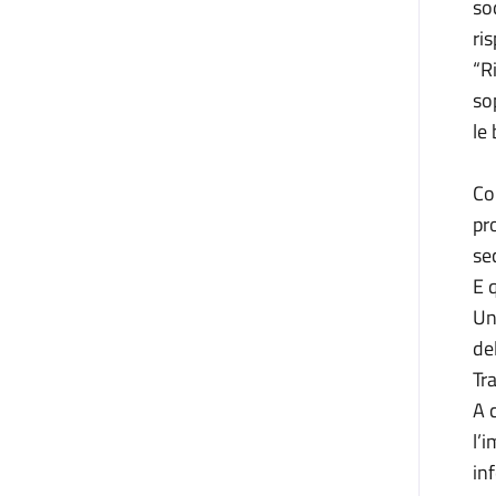
so
ris
“R
so
le
Co
pr
se
E 
Un
de
Tra
A 
l’i
inf