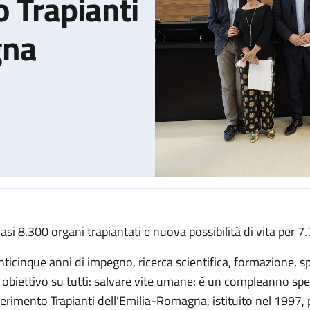
 Trapianti
gna
asi 8.300 organi trapiantati e nuova possibilità di vita per 7
il Centro Riferimento Trapianti dell’Emilia-Romagna
nticinque anni di impegno, ricerca scientifica, formazione, sp
 obiettivo su tutti: salvare vite umane: è un compleanno spec
ferimento Trapianti dell’Emilia-Romagna, istituito nel 1997, pr