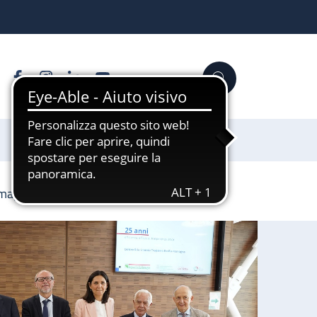
Facebook
Instagram
Linkedin
YouTube
Cerca
Sostienici
Romagna