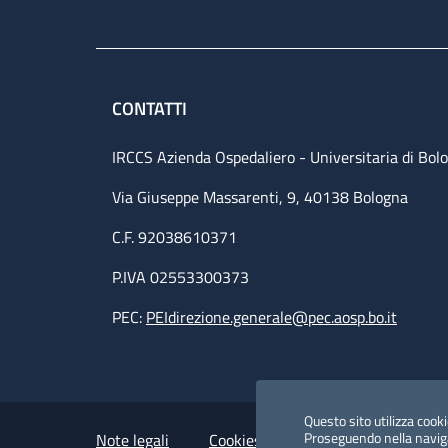
CONTATTI
IRCCS Azienda Ospedaliero - Universitaria di Bol
Via Giuseppe Massarenti, 9, 40138 Bologna
C.F. 92038610371
P.IVA 02553300373
PEC:
PEIdirezione.generale@pec.aosp.bo.it
Small prints
Useful links section
Questo sito utilizza cookie
Proseguendo nella navigaz
Note legali
Cookies Policy
Policy privacy 