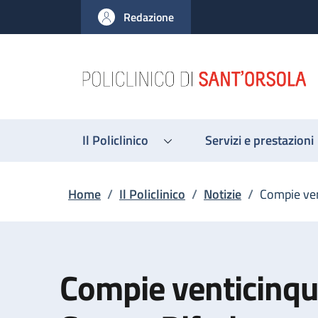
Salta al contenuto principale
Skip to footer content
Redazione
Il Policlinico
Servizi e prestazioni
Briciole di pane
Home
/
Il Policlinico
/
Notizie
/
Compie ven
Compie venticinque