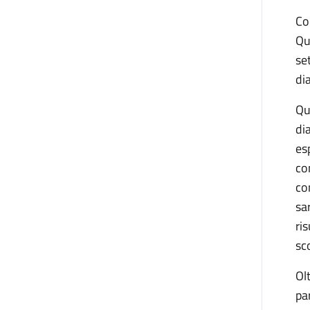
Co
Qu
se
di
Qu
di
es
co
co
sa
ris
sc
Ol
pa