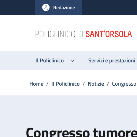
Salta al contenuto principale
Skip to footer content
Redazione
Il Policlinico
Servizi e prestazioni
Briciole di pane
Home
/
Il Policlinico
/
Notizie
/
Congresso 
Congresso tumore