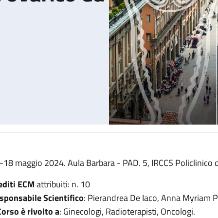
-18 maggio 2024. Aula Barbara - PAD. 5, IRCCS Policlinico d
o ed endometriale
editi ECM
attribuiti: n. 10
sponsabile Scientifico
: Pierandrea De Iaco, Anna Myriam P
 Corso è rivolto a
: Ginecologi, Radioterapisti, Oncologi.