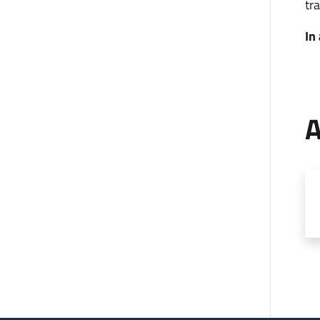
tra
In
A