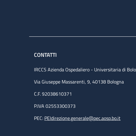
CONTATTI
IRCCS Azienda Ospedaliero - Universitaria di Bol
Via Giuseppe Massarenti, 9, 40138 Bologna
C.F. 92038610371
P.IVA 02553300373
PEC:
PEIdirezione.generale@pec.aosp.bo.it