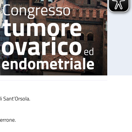
i Sant’Orsola.
errone.