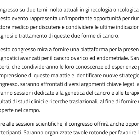
ngresso su due temi molto attuali in ginecologia oncologica,
esto evento rappresenta un'importante opportunità per riunire
ttore medico per discutere e condividere le ultime indicazion
agnosi e trattamento di queste due forme di cancro.
esto congresso mira a fornire una piattaforma per la presen
agnostici avanzati per il cancro ovarico ed endometriale. Sar
perti, che condivideranno le loro conoscenze ed esperienze
mprensione di queste malattie e identificare nuove strategie 
ngresso, saranno affrontati diversi argomenti chiave legati 
ranno sessioni dedicate alla genetica del cancro e alle terapi
ultati di studi clinici e ricerche traslazionali, al fine di for
operte nel campo.
tre alle sessioni scientifiche, il congresso offrirà anche oppo
rtecipanti. Saranno organizzate tavole rotonde per favorire l