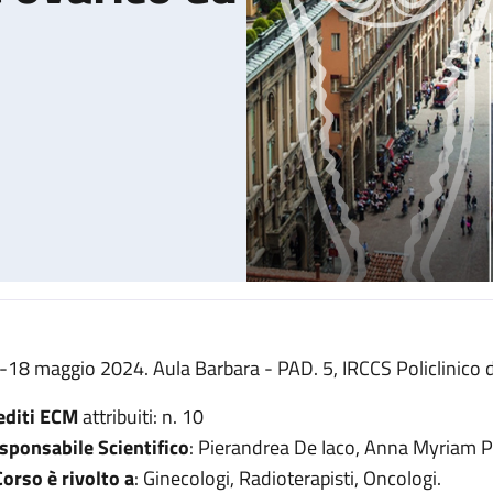
-18 maggio 2024. Aula Barbara - PAD. 5, IRCCS Policlinico d
o ed endometriale
editi ECM
attribuiti: n. 10
sponsabile Scientifico
: Pierandrea De Iaco, Anna Myriam P
 Corso è rivolto a
: Ginecologi, Radioterapisti, Oncologi.