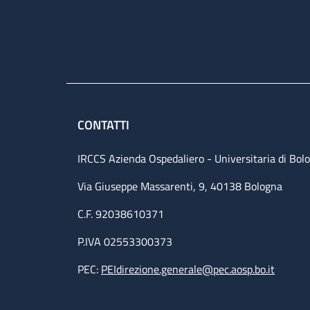
CONTATTI
IRCCS Azienda Ospedaliero - Universitaria di Bol
Via Giuseppe Massarenti, 9, 40138 Bologna
C.F. 92038610371
P.IVA 02553300373
PEC:
PEIdirezione.generale@pec.aosp.bo.it