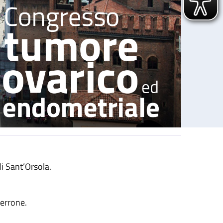
i Sant’Orsola.
errone.