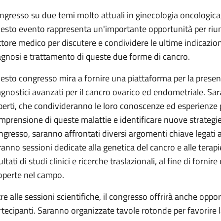
ngresso su due temi molto attuali in ginecologia oncologica,
esto evento rappresenta un'importante opportunità per riunire
ttore medico per discutere e condividere le ultime indicazion
agnosi e trattamento di queste due forme di cancro.
esto congresso mira a fornire una piattaforma per la presen
agnostici avanzati per il cancro ovarico ed endometriale. Sar
perti, che condivideranno le loro conoscenze ed esperienze
mprensione di queste malattie e identificare nuove strategie 
ngresso, saranno affrontati diversi argomenti chiave legati 
ranno sessioni dedicate alla genetica del cancro e alle terapi
ultati di studi clinici e ricerche traslazionali, al fine di for
operte nel campo.
tre alle sessioni scientifiche, il congresso offrirà anche oppo
rtecipanti. Saranno organizzate tavole rotonde per favorire l