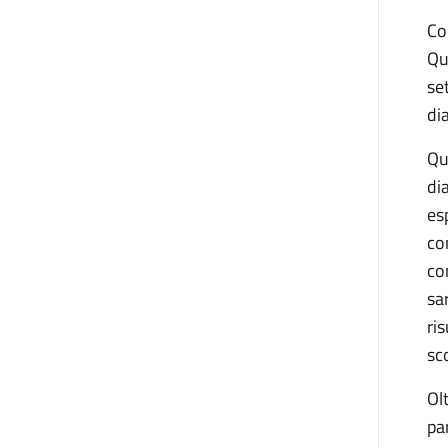
Co
Qu
se
di
Qu
di
es
co
co
sa
ris
sc
Ol
pa