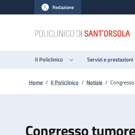
Salta al contenuto principale
Skip to footer content
Redazione
Il Policlinico
Servizi e prestazioni
Briciole di pane
Home
/
Il Policlinico
/
Notizie
/
Congresso 
Congresso tumore