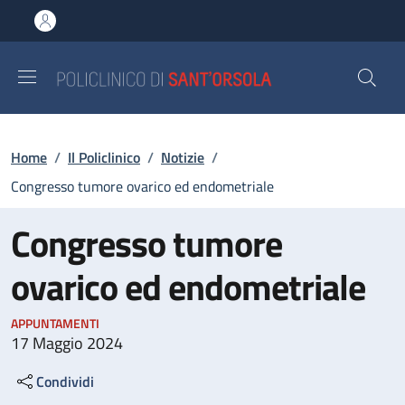
Salta al contenuto principale
Skip to footer content
Briciole di pane
Home
/
Il Policlinico
/
Notizie
/
Congresso tumore ovarico ed endometriale
Congresso tumore
ovarico ed endometriale
APPUNTAMENTI
17 Maggio 2024
Condividi