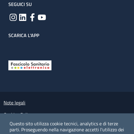
SEGUICI SU
SCARICA L'APP
Useful links section
Small prints
Note legali
Cookies Policy
Questo sito utilizza cookie tecnici, analytics e di terze
Policy privacy e protezione del dato personale
parti.
Proseguendo nella navigazione accetti l'utilizzo dei