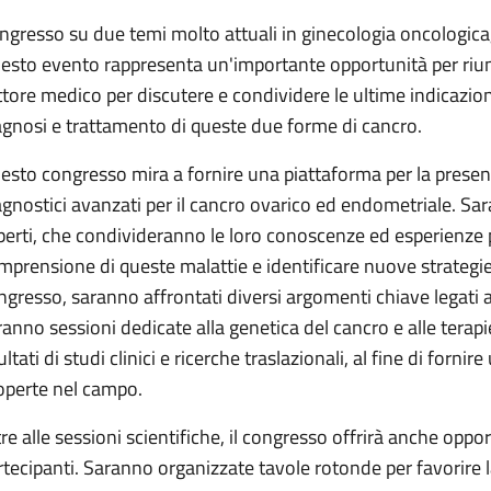
ngresso su due temi molto attuali in ginecologia oncologica,
esto evento rappresenta un'importante opportunità per riunire
ttore medico per discutere e condividere le ultime indicazion
agnosi e trattamento di queste due forme di cancro.
esto congresso mira a fornire una piattaforma per la presen
agnostici avanzati per il cancro ovarico ed endometriale. Sar
perti, che condivideranno le loro conoscenze ed esperienze
mprensione di queste malattie e identificare nuove strategie 
ngresso, saranno affrontati diversi argomenti chiave legati 
ranno sessioni dedicate alla genetica del cancro e alle terapi
ultati di studi clinici e ricerche traslazionali, al fine di for
operte nel campo.
tre alle sessioni scientifiche, il congresso offrirà anche oppo
rtecipanti. Saranno organizzate tavole rotonde per favorire l