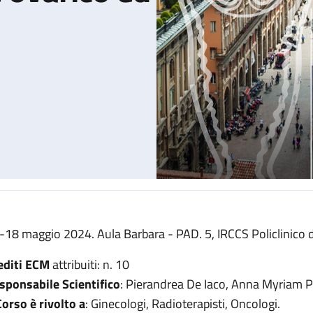
-18 maggio 2024. Aula Barbara - PAD. 5, IRCCS Policlinico d
o ed endometriale
editi ECM
attribuiti: n. 10
sponsabile Scientifico
: Pierandrea De Iaco, Anna Myriam P
 Corso è rivolto a
: Ginecologi, Radioterapisti, Oncologi.