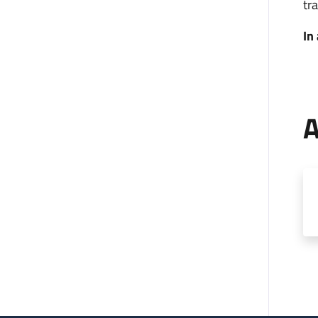
tra
In
A