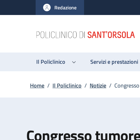
Salta al contenuto principale
Skip to footer content
Redazione
Il Policlinico
Servizi e prestazioni
Briciole di pane
Home
/
Il Policlinico
/
Notizie
/
Congresso 
Congresso tumore