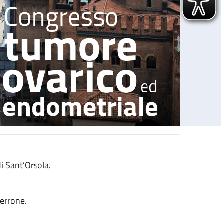
i Sant’Orsola.
errone.