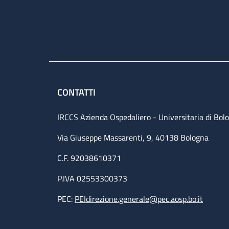
CONTATTI
IRCCS Azienda Ospedaliero - Universitaria di Bol
Via Giuseppe Massarenti, 9, 40138 Bologna
C.F. 92038610371
P.IVA 02553300373
PEC:
PEIdirezione.generale@pec.aosp.bo.it