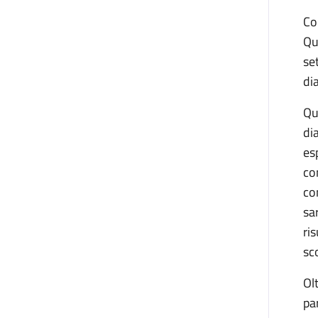
Co
Qu
se
di
Qu
di
es
co
co
sa
ris
sc
Ol
pa