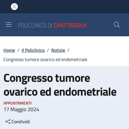
Salta al contenuto principale
Skip to footer content
Briciole di pane
Home
/
Il Policlinico
/
Notizie
/
Congresso tumore ovarico ed endometriale
Congresso tumore
ovarico ed endometriale
APPUNTAMENTI
17 Maggio 2024
Condividi