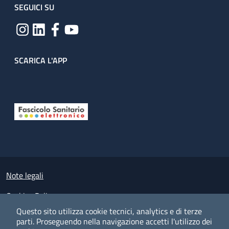
SEGUICI SU
SCARICA L'APP
Useful links section
Small prints
Note legali
Cookies Policy
Questo sito utilizza cookie tecnici, analytics e di terze
Policy privacy e protezione del dato personale
parti.
Proseguendo nella navigazione accetti l'utilizzo dei