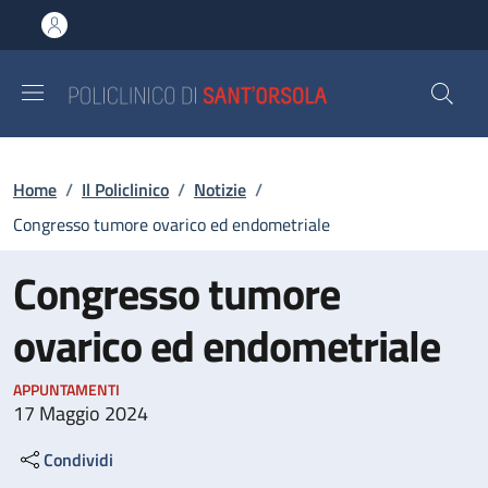
Salta al contenuto principale
Skip to footer content
Briciole di pane
Home
/
Il Policlinico
/
Notizie
/
Congresso tumore ovarico ed endometriale
Congresso tumore
ovarico ed endometriale
APPUNTAMENTI
17 Maggio 2024
Condividi