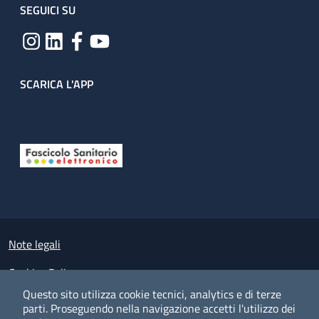
SEGUICI SU
SCARICA L'APP
Useful links section
Small prints
Note legali
Cookies Policy
Questo sito utilizza cookie tecnici, analytics e di terze
Policy privacy e protezione del dato personale
parti.
Proseguendo nella navigazione accetti l'utilizzo dei