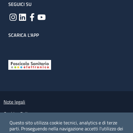
SEGUICI SU
SCARICA L'APP
Useful links section
Small prints
Note legali
Cookies Policy
Questo sito utilizza cookie tecnici, analytics e di terze
Policy privacy e protezione del dato personale
parti.
Proseguendo nella navigazione accetti l'utilizzo dei