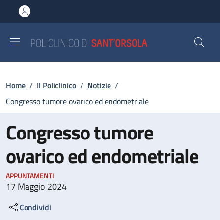
Salta al contenuto principale
Skip to footer content
Briciole di pane
Home
/
Il Policlinico
/
Notizie
/
Congresso tumore ovarico ed endometriale
Congresso tumore
ovarico ed endometriale
APPUNTAMENTI
17 Maggio 2024
Condividi