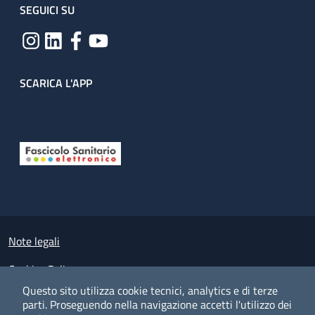
SEGUICI SU
SCARICA L'APP
Useful links section
Small prints
Note legali
Cookies Policy
Questo sito utilizza cookie tecnici, analytics e di terze
Policy privacy e protezione del dato personale
parti.
Proseguendo nella navigazione accetti l'utilizzo dei