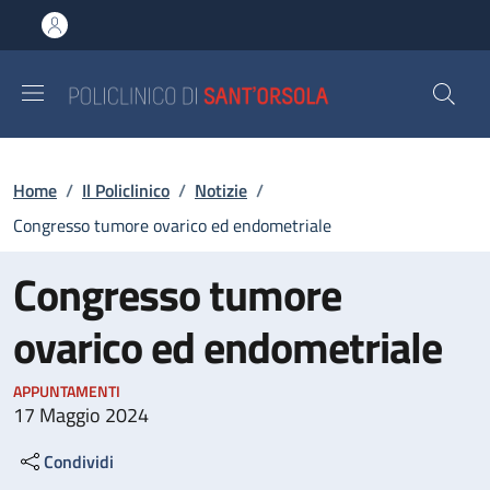
Salta al contenuto principale
Skip to footer content
Briciole di pane
Home
/
Il Policlinico
/
Notizie
/
Congresso tumore ovarico ed endometriale
Congresso tumore
ovarico ed endometriale
APPUNTAMENTI
17 Maggio 2024
Condividi