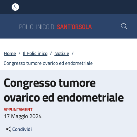
Salta al contenuto principale
Skip to footer content
Briciole di pane
Home
/
Il Policlinico
/
Notizie
/
Congresso tumore ovarico ed endometriale
Congresso tumore
ovarico ed endometriale
APPUNTAMENTI
17 Maggio 2024
Condividi