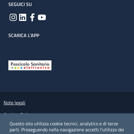
SEGUICI SU
SCARICA L'APP
Useful links section
Small prints
Note legali
Cookies Policy
Questo sito utilizza cookie tecnici, analytics e di terze
Policy privacy e protezione del dato personale
parti.
Proseguendo nella navigazione accetti l'utilizzo dei