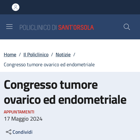
Salta al contenuto principale
Skip to footer content
Briciole di pane
Home
/
Il Policlinico
/
Notizie
/
Congresso tumore ovarico ed endometriale
Congresso tumore
ovarico ed endometriale
APPUNTAMENTI
17 Maggio 2024
Condividi