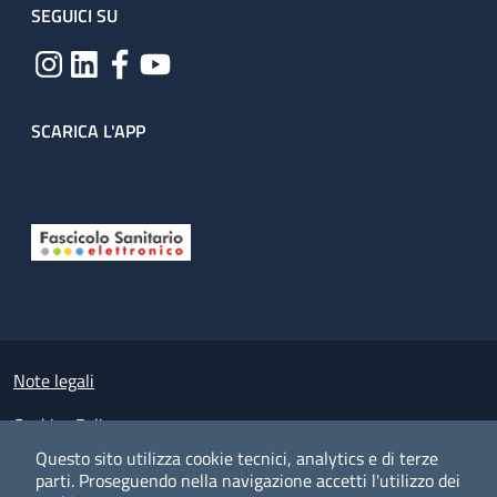
SEGUICI SU
SCARICA L'APP
Useful links section
Small prints
Note legali
Cookies Policy
Questo sito utilizza cookie tecnici, analytics e di terze
Policy privacy e protezione del dato personale
parti.
Proseguendo nella navigazione accetti l'utilizzo dei