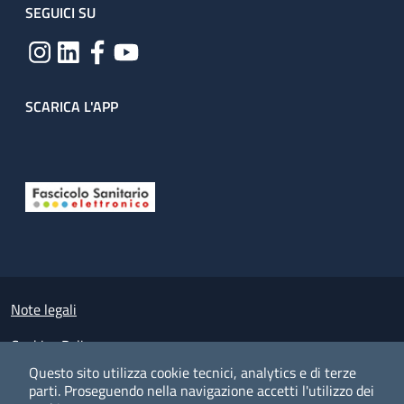
SEGUICI SU
SCARICA L'APP
Useful links section
Small prints
Note legali
Cookies Policy
Questo sito utilizza cookie tecnici, analytics e di terze
Policy privacy e protezione del dato personale
parti.
Proseguendo nella navigazione accetti l'utilizzo dei