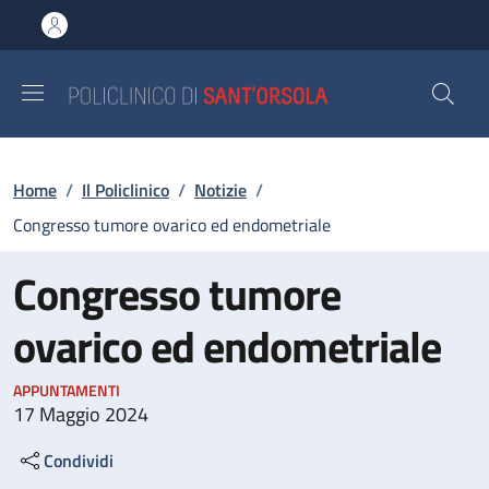
Salta al contenuto principale
Skip to footer content
Briciole di pane
Home
/
Il Policlinico
/
Notizie
/
Congresso tumore ovarico ed endometriale
Congresso tumore
ovarico ed endometriale
APPUNTAMENTI
17 Maggio 2024
Condividi