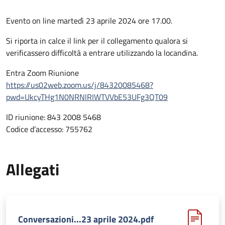
Evento on line martedì 23 aprile 2024 ore 17.00.
Si riporta in calce il link per il collegamento qualora si
verificassero difficoltà a entrare utilizzando la locandina.
Entra Zoom Riunione
https://us02web.zoom.us/j/84320085468?
pwd=UkcyTHg1N0NRNlRIWTVVbE53UFg3QT09
ID riunione: 843 2008 5468
Codice d’accesso: 755762
Allegati
Conversazioni...23 aprile 2024.pdf