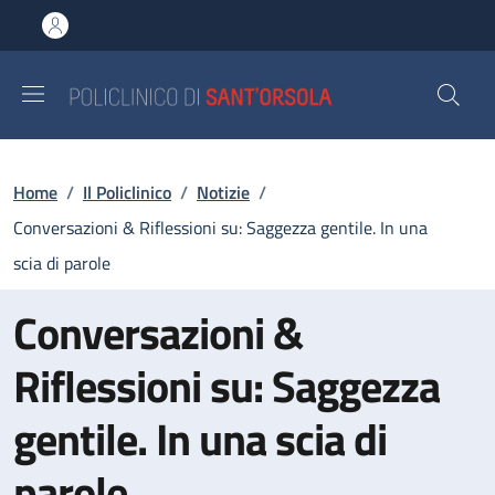
Salta al contenuto principale
Skip to footer content
Briciole di pane
Home
/
Il Policlinico
/
Notizie
/
Conversazioni & Riflessioni su: Saggezza gentile. In una
scia di parole
Conversazioni &
Riflessioni su: Saggezza
gentile. In una scia di
parole