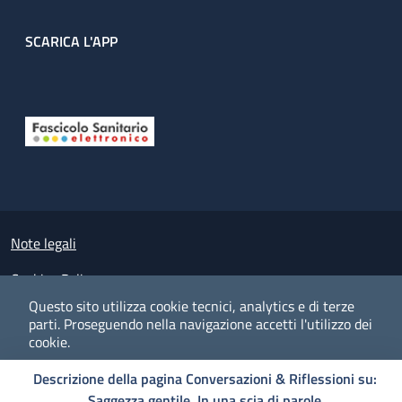
SCARICA L'APP
Useful links section
Small prints
Note legali
Cookies Policy
Questo sito utilizza cookie tecnici, analytics e di terze
Policy privacy e protezione del dato personale
parti.
Proseguendo nella navigazione accetti l'utilizzo dei
cookie.
Albo pretorio on-line
Descrizione della pagina Conversazioni & Riflessioni su:
Dichiarazione di accessibilità
COOKIES
I CO
PREFERENZE
ACCETTO
Saggezza gentile. In una scia di parole