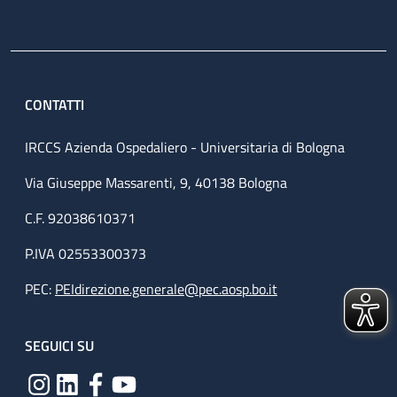
CONTATTI
IRCCS Azienda Ospedaliero - Universitaria di Bologna
Via Giuseppe Massarenti, 9, 40138 Bologna
C.F. 92038610371
P.IVA 02553300373
PEC:
PEIdirezione.generale@pec.aosp.bo.it
SEGUICI SU