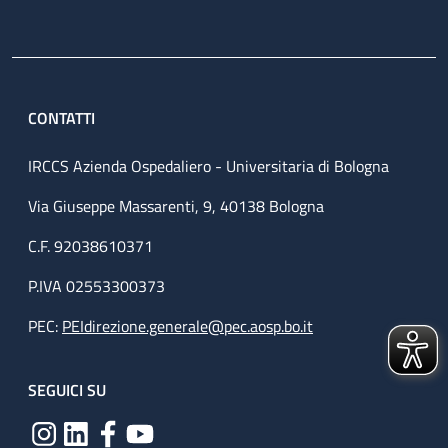
CONTATTI
IRCCS Azienda Ospedaliero - Universitaria di Bologna
Via Giuseppe Massarenti, 9, 40138 Bologna
C.F. 92038610371
P.IVA 02553300373
PEC:
PEIdirezione.generale@pec.aosp.bo.it
SEGUICI SU