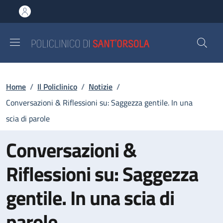
Salta al contenuto principale
Skip to footer content
Briciole di pane
Home
/
Il Policlinico
/
Notizie
/
Conversazioni & Riflessioni su: Saggezza gentile. In una
scia di parole
Conversazioni &
Riflessioni su: Saggezza
gentile. In una scia di
parole