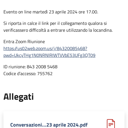
Evento on line martedì 23 aprile 2024 ore 17.00.
Si riporta in calce il link per il collegamento qualora si
verificassero difficoltà a entrare utilizzando la locandina.
Entra Zoom Riunione
https://us02web.zoom.us/j/84320085468?
pwd=UkcyTHg1N0NRNlRIWTVVbE53UFg3QT09
ID riunione: 843 2008 5468
Codice d’accesso: 755762
Allegati
Conversazioni...23 aprile 2024.pdf