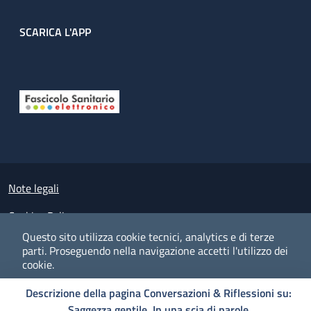
SCARICA L'APP
Useful links section
Small prints
Note legali
Cookies Policy
Questo sito utilizza cookie tecnici, analytics e di terze
Policy privacy e protezione del dato personale
parti.
Proseguendo nella navigazione accetti l'utilizzo dei
cookie.
Albo pretorio on-line
Descrizione della pagina Conversazioni & Riflessioni su:
Dichiarazione di accessibilità
COOKIES
I CO
PREFERENZE
ACCETTO
Saggezza gentile. In una scia di parole