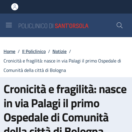
Salta al contenuto principale
Skip to footer content
Briciole di pane
Home
/
Il Policlinico
/
Notizie
/
Cronicità e fragilità: nasce in via Palagi il primo Ospedale di
Comunità della città di Bologna
Cronicità e fragilità: nasce
in via Palagi il primo
Ospedale di Comunità
della città di Bologna