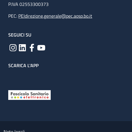
P.IVA 02553300373
PEC:
PEIdirezione.generale@pec.aosp.bo.it
SEGUICI SU
SCARICA L'APP
Useful links section
Small prints
Note legali