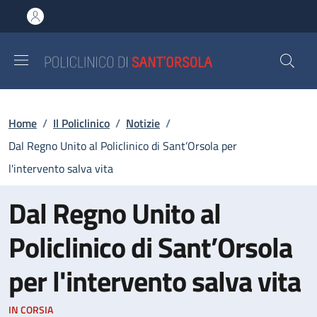
Salta al contenuto principale
Skip to footer content
Briciole di pane
Home
/
Il Policlinico
/
Notizie
/
Dal Regno Unito al Policlinico di Sant’Orsola per
l'intervento salva vita
Dal Regno Unito al
Policlinico di Sant’Orsola
per l'intervento salva vita
IN CORSIA