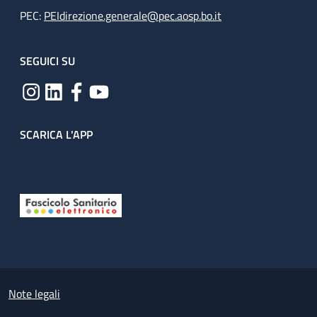
PEC:
PEIdirezione.generale@pec.aosp.bo.it
SEGUICI SU
SCARICA L'APP
Useful links section
Small prints
Note legali