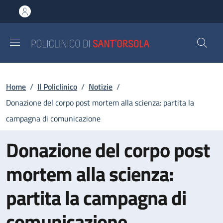
Salta al contenuto principale
Skip to footer content
Briciole di pane
Home
/
Il Policlinico
/
Notizie
/
Donazione del corpo post mortem alla scienza: partita la
campagna di comunicazione
Donazione del corpo post
mortem alla scienza:
partita la campagna di
comunicazione