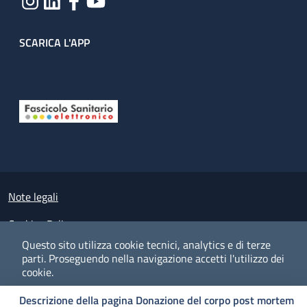
SCARICA L'APP
Useful links section
Small prints
Note legali
Cookies Policy
Questo sito utilizza cookie tecnici, analytics e di terze
Policy privacy e protezione del dato personale
parti.
Proseguendo nella navigazione accetti l'utilizzo dei
cookie.
Albo pretorio on-line
Descrizione della pagina Donazione del corpo post mortem
Dichiarazione di accessibilità