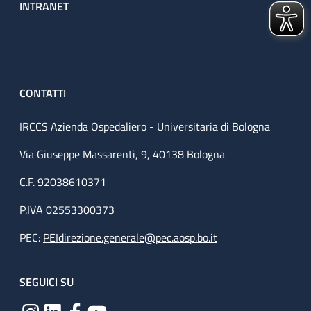
INTRANET
CONTATTI
IRCCS Azienda Ospedaliero - Universitaria di Bologna
Via Giuseppe Massarenti, 9, 40138 Bologna
C.F. 92038610371
P.IVA 02553300373
PEC:
PEIdirezione.generale@pec.aosp.bo.it
SEGUICI SU