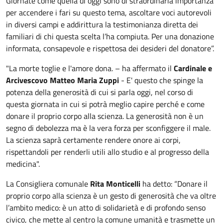
Giornate come quella di oggi sono di straordinaria importanza
per accendere i fari su questo tema, ascoltare voci autorevoli
in diversi campi e addirittura la testimonianza diretta dei
familiari di chi questa scelta l’ha compiuta. Per una donazione
informata, consapevole e rispettosa dei desideri del donatore”.
"La morte toglie e l'amore dona. – ha affermato il
Cardinale e
Arcivescovo Matteo Maria Zuppi
- E' questo che spinge la
potenza della generosità di cui si parla oggi, nel corso di
questa giornata in cui si potrà meglio capire perché e come
donare il proprio corpo alla scienza. La generosità non è un
segno di debolezza ma è la vera forza per sconfiggere il male.
La scienza saprà certamente rendere onore ai corpi,
rispettandoli per renderli utili allo studio e al progresso della
medicina".
La Consigliera comunale
Rita Monticelli
ha detto: “Donare il
proprio corpo alla scienza è un gesto di generosità che va oltre
l’ambito medico: è un atto di solidarietà e di profondo senso
civico, che mette al centro la comune umanità e trasmette un