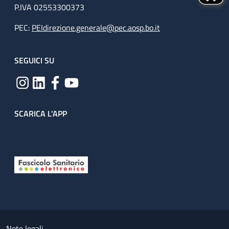
P.IVA 02553300373
PEC:
PEIdirezione.generale@pec.aosp.bo.it
SEGUICI SU
SCARICA L'APP
Useful links section
Small prints
Note legali