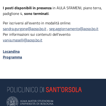
I posti disponibili in presenza
in AULA SFAMENI, piano terra,
padiglione 4,
sono terminati
.
Per iscriversi all'evento in modalità online:
sandra.gurgone@aosp.bo.it
,
seg.aggiornamento@aosp.bo.it
Per informazioni sui contenuti dell’evento:
vania.maselli@aosp.bo.it
Locandina
Programma