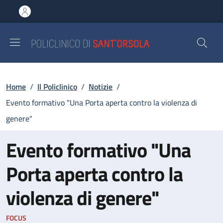
Salta al contenuto principale
Skip to footer content
Briciole di pane
Home
/
Il Policlinico
/
Notizie
/
Evento formativo "Una Porta aperta contro la violenza di
genere"
Evento formativo "Una
Porta aperta contro la
violenza di genere"
FOCUS