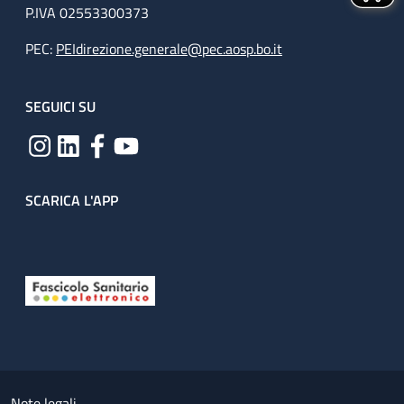
P.IVA 02553300373
PEC:
PEIdirezione.generale@pec.aosp.bo.it
SEGUICI SU
SCARICA L'APP
Useful links section
Small prints
Note legali