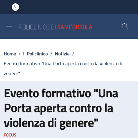
Salta al contenuto principale
Skip to footer content
Briciole di pane
Home
/
Il Policlinico
/
Notizie
/
Evento formativo "Una Porta aperta contro la violenza di
genere"
Evento formativo "Una
Porta aperta contro la
violenza di genere"
FOCUS