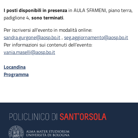
I posti disponibili in presenza
in AULA SFAMENI, piano terra,
padiglione 4,
sono terminati
.
Per iscriversi all'evento in modalità online:
sandra.gurgone@aosp.bo.it
,
seg.aggiornamento@aosp.bo.it
Per informazioni sui contenuti dell’evento:
vania.maselli@aosp.bo.it
Locandina
Programma