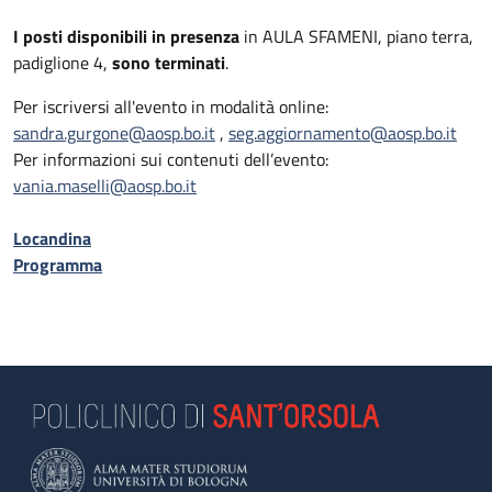
I posti disponibili in presenza
in AULA SFAMENI, piano terra,
padiglione 4,
sono terminati
.
Per iscriversi all'evento in modalità online:
sandra.gurgone@aosp.bo.it
,
seg.aggiornamento@aosp.bo.it
Per informazioni sui contenuti dell’evento:
vania.maselli@aosp.bo.it
Locandina
Programma