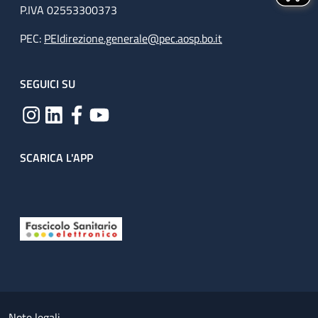
P.IVA 02553300373
PEC:
PEIdirezione.generale@pec.aosp.bo.it
SEGUICI SU
SCARICA L'APP
Useful links section
Small prints
Note legali