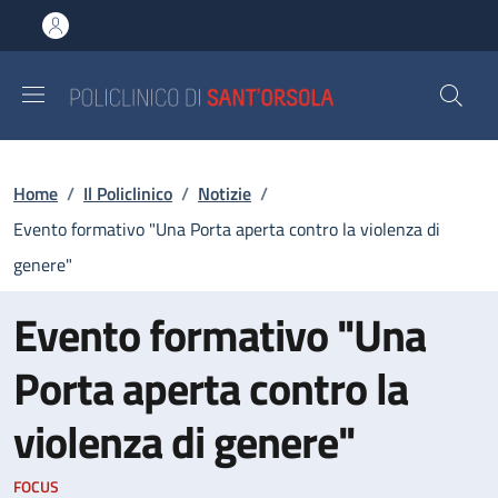
Salta al contenuto principale
Skip to footer content
Briciole di pane
Home
/
Il Policlinico
/
Notizie
/
Evento formativo "Una Porta aperta contro la violenza di
genere"
Evento formativo "Una
Porta aperta contro la
violenza di genere"
FOCUS