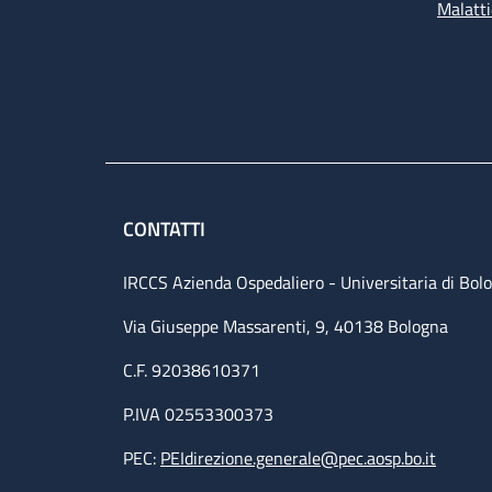
Malatti
CONTATTI
IRCCS Azienda Ospedaliero - Universitaria di Bol
Via Giuseppe Massarenti, 9, 40138 Bologna
C.F. 92038610371
P.IVA 02553300373
PEC:
PEIdirezione.generale@pec.aosp.bo.it