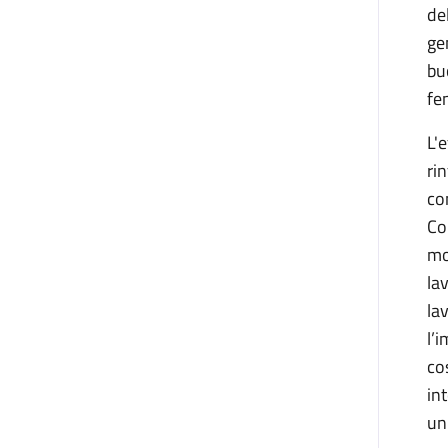
de
ge
bu
fe
L'
rin
co
Co
mo
la
la
l’
co
in
un