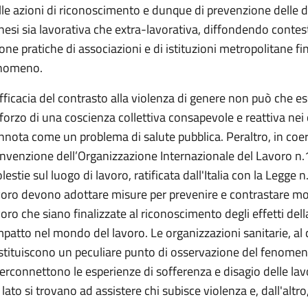
lle azioni di riconoscimento e dunque di prevenzione delle d
nesi sia lavorativa che extra-lavorativa, diffondendo contes
one pratiche di associazioni e di istituzioni metropolitane fin
nomeno.
efficacia del contrasto alla violenza di genere non può che e
forzo di una coscienza collettiva consapevole e reattiva nei con
nnota come un problema di salute pubblica. Peraltro, in coe
nvenzione dell’Organizzazione Internazionale del Lavoro n.19
lestie sul luogo di lavoro, ratificata dall'Italia con la Legge 
voro devono adottare misure per prevenire e contrastare mole
voro che siano finalizzate al riconoscimento degli effetti d
impatto nel mondo del lavoro. Le organizzazioni sanitarie, al
stituiscono un peculiare punto di osservazione del fenomeno
terconnettono le esperienze di sofferenza e disagio delle lavor
 lato si trovano ad assistere chi subisce violenza e, dall'altr