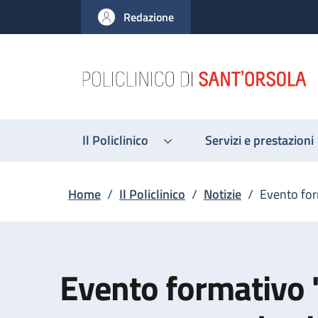
Salta al contenuto principale
Skip to footer content
Redazione
Il Policlinico
Servizi e prestazioni
Briciole di pane
Home
/
Il Policlinico
/
Notizie
/
Evento for
Evento formativo 