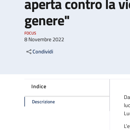
aperta contro la vi
genere"
FOCUS
8 Novembre 2022
Condividi
Indice
Da
della pagina Evento formativo "Una Po
Descrizione
lu
Lu
L’