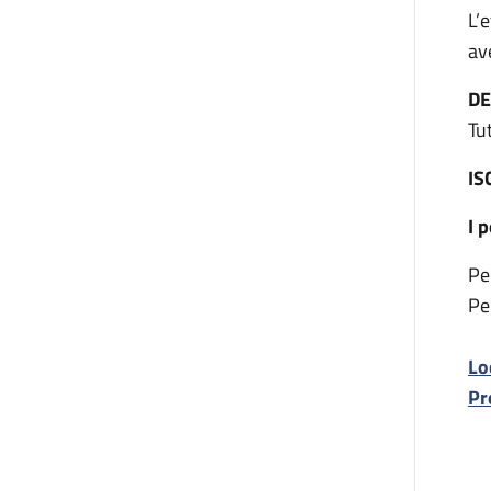
L’
ave
DE
Tu
IS
I 
Pe
Pe
Lo
Pr