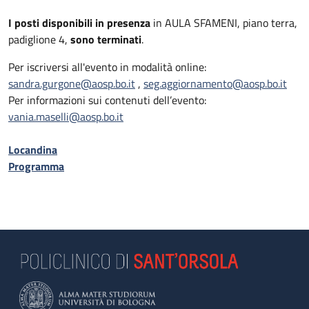
I posti disponibili in presenza
in AULA SFAMENI, piano terra,
padiglione 4,
sono terminati
.
Per iscriversi all'evento in modalità online:
sandra.gurgone@aosp.bo.it
,
seg.aggiornamento@aosp.bo.it
Per informazioni sui contenuti dell’evento:
vania.maselli@aosp.bo.it
Locandina
Programma