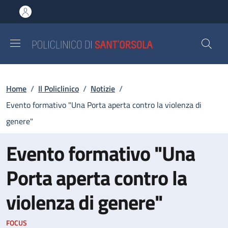
Salta al contenuto principale
Skip to footer content
Briciole di pane
Home
/
Il Policlinico
/
Notizie
/
Evento formativo "Una Porta aperta contro la violenza di
genere"
Evento formativo "Una
Porta aperta contro la
violenza di genere"
FOCUS