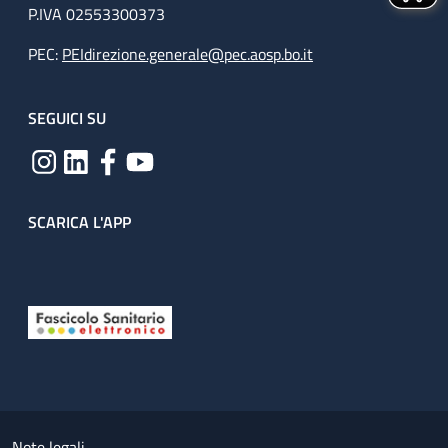
P.IVA 02553300373
PEC:
PEIdirezione.generale@pec.aosp.bo.it
SEGUICI SU
SCARICA L'APP
Useful links section
Small prints
Note legali