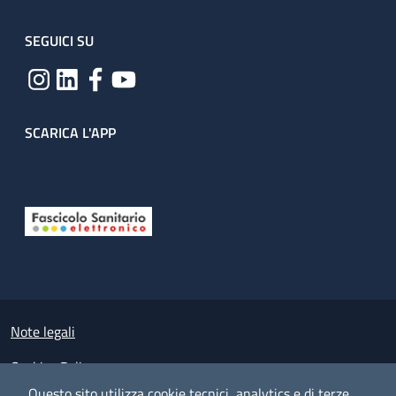
SEGUICI SU
SCARICA L'APP
Useful links section
Small prints
Note legali
Cookies Policy
Questo sito utilizza cookie tecnici, analytics e di terze