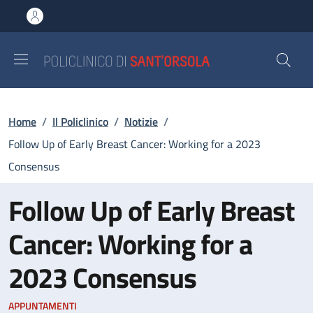
Salta al contenuto principale
Skip to footer content
Briciole di pane
Home
/
Il Policlinico
/
Notizie
/
Follow Up of Early Breast Cancer: Working for a 2023
Consensus
Follow Up of Early Breast
Cancer: Working for a
2023 Consensus
APPUNTAMENTI