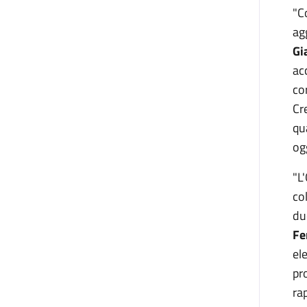
"C
ag
Gi
ac
co
Cr
qu
ogg
"L
co
du
Fe
el
pr
ra