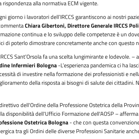
la rispondenza alla normativa ECM vigente.
gni giorno i lavoratori dell’IRCCS garantiscono ai nostri pazi
commenta
Chiara Gibertoni, Direttore Generale IRCCS Poli
rmazione continua e lo sviluppo delle competenze è un dove
lici di poterlo dimostrare concretamente anche con questo 
'IRCCS Sant’Orsola fa una scelta lungimirante e lodevole. –
dine Infermieri Bologna
-L’esperienza pandemica ci ha las
cessità di investire nella formazione dei professionisti e nella
glioramento della risposta ai bisogni di salute dei cittadini.
l direttivo dell'Ordine della Professione Ostetrica della Provi
lla disponibilità dell'Ufficio Formazione dell'AOSP – afferm
ofessione Ostetrica Bologna
- che con questa convenzione 
nergica tra gli Ordini delle diverse Professioni Sanitarie anc