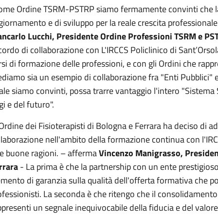
ome Ordine TSRM-PSTRP siamo fermamente convinti che la
giornamento e di sviluppo per la reale crescita professionale
ancarlo Lucchi, Presidente Ordine Professioni TSRM e P
cordo di collaborazione con L'IRCCS Policlinico di Sant’Orsol
rsi di formazione delle professioni, e con gli Ordini che rapp
ediamo sia un esempio di collaborazione fra "Enti Pubblici" 
ale siamo convinti, possa trarre vantaggio l'intero "Sistema
i e del futuro".
'Ordine dei Fisioterapisti di Bologna e Ferrara ha deciso di a
llaborazione nell'ambito della formazione continua con l'IRC
e buone ragioni. – afferma
Vincenzo Manigrasso, President
rrara
- La prima è che la partnership con un ente prestigioso
emento di garanzia sulla qualità dell'offerta formativa che 
ofessionisti. La seconda è che ritengo che il consolidamento
ppresenti un segnale inequivocabile della fiducia e del valore