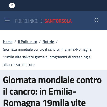
Salta al contenuto principale
Skip to footer content
Briciole di pane
Home
/
Il Policlinico
/
Notizie
/
Giornata mondiale contro il cancro: in Emilia-Romagna
19mila vite salvate grazie ai programmi di screening e
all'accesso alle cure
Giornata mondiale contro
il cancro: in Emilia-
Romagna 19mila vite