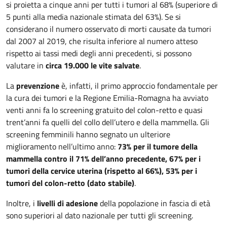
si proietta a cinque anni per tutti i tumori al 68% (superiore di
5 punti alla media nazionale stimata del 63%). Se si
considerano il numero osservato di morti causate da tumori
dal 2007 al 2019, che risulta inferiore al numero atteso
rispetto ai tassi medi degli anni precedenti, si possono
valutare in
circa 19.000 le vite salvate
.
La
prevenzione
è, infatti, il primo approccio fondamentale per
la cura dei tumori e la Regione Emilia-Romagna ha avviato
venti anni fa lo screening gratuito del colon-retto e quasi
trent’anni fa quelli del collo dell’utero e della mammella. Gli
screening femminili hanno segnato un ulteriore
miglioramento nell’ultimo anno:
73% per il tumore della
mammella contro il 71% dell’anno precedente, 67% per i
tumori della cervice uterina (rispetto al 66%), 53% per i
tumori del colon-retto (dato stabile)
.
Inoltre, i
livelli di adesione
della popolazione in fascia di età
sono superiori al dato nazionale per tutti gli screening.