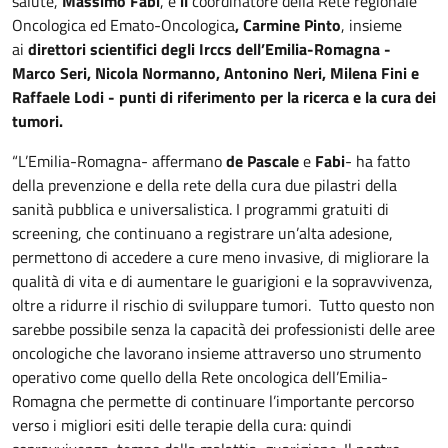
salute,
Massimo Fabi
, e
il
coordinatore della Rete regionale
Oncologica ed Emato-Oncologica
,
Carmine Pinto
, insieme
ai
direttori scientifici degli Irccs dell’Emilia-Romagna -
Marco Seri, Nicola Normanno, Antonino Neri, Milena Fini e
Raffaele Lodi - punti di riferimento per la ricerca e la cura dei
tumori
.
“L’Emilia-Romagna- affermano
de Pascale
e
Fabi
- ha fatto
della prevenzione e della rete della cura due pilastri della
sanità pubblica e universalistica. I programmi gratuiti di
screening, che continuano a registrare un’alta adesione,
permettono di accedere a cure meno invasive, di migliorare la
qualità di vita e di aumentare le guarigioni e la sopravvivenza,
oltre a ridurre il rischio di sviluppare tumori. Tutto questo non
sarebbe possibile senza la capacità dei professionisti delle aree
oncologiche che lavorano insieme attraverso uno strumento
operativo come quello della Rete oncologica dell’Emilia-
Romagna che permette di continuare l’importante percorso
verso i migliori esiti delle terapie della cura: quindi