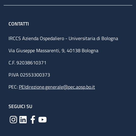
CONTATTI
IRCCS Azienda Ospedaliero - Universitaria di Bologna
Via Giuseppe Massarenti, 9, 40138 Bologna
C.F. 92038610371
P.IVA 02553300373
PEC:
PEIdirezione.generale@pec.aosp.bo.it
SEGUICI SU