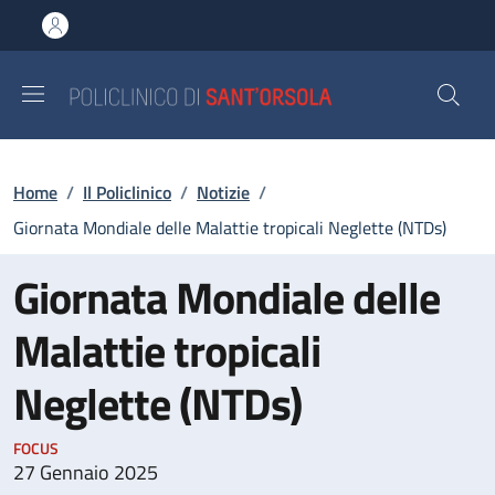
Salta al contenuto principale
Skip to footer content
Briciole di pane
Home
/
Il Policlinico
/
Notizie
/
Giornata Mondiale delle Malattie tropicali Neglette (NTDs)
Giornata Mondiale delle
Malattie tropicali
Neglette (NTDs)
FOCUS
27 Gennaio 2025