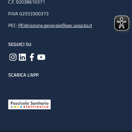
C.F. 92038610371
P.IVA 02553300373
PEC:
PEIdirezione.generale@pec.aosp.bo.it
SEGUICI SU
SCARICA L'APP