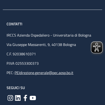
CONTATTI
IRCCS Azienda Ospedaliero - Universitaria di Bologna
Via Giuseppe Massarenti, 9, 40138 Bologna
C.F. 92038610371
P.IVA 02553300373
PEC:
PEIdirezione.generale@pec.aosp.bo.it
SEGUICI SU