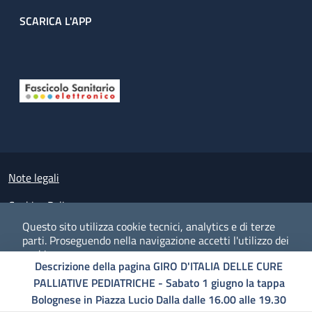
SCARICA L'APP
Useful links section
Small prints
Note legali
Cookies Policy
Questo sito utilizza cookie tecnici, analytics e di terze
Policy privacy e protezione del dato personale
parti.
Proseguendo nella navigazione accetti l'utilizzo dei
cookie.
Albo pretorio on-line
Descrizione della pagina GIRO D'ITALIA DELLE CURE
PALLIATIVE PEDIATRICHE - Sabato 1 giugno la tappa
Dichiarazione di accessibilità
COOKIES
I CO
PREFERENZE
ACCETTO
Bolognese in Piazza Lucio Dalla dalle 16.00 alle 19.30