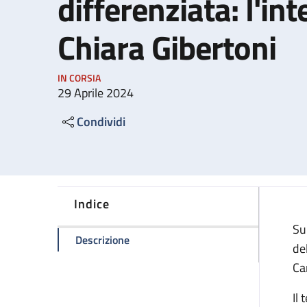
differenziata: l'int
Chiara Gibertoni
IN CORSIA
29 Aprile 2024
Condividi
Indice
Su
della pagina Governance e autonomia di
Descrizione
de
Ca
Il