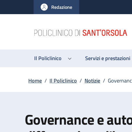
Salta al contenuto principale
Skip to footer content
Redazione
Il Policlinico
Servizi e prestazioni
Briciole di pane
Home
/
Il Policlinico
/
Notizie
/
Governance 
Governance e aut