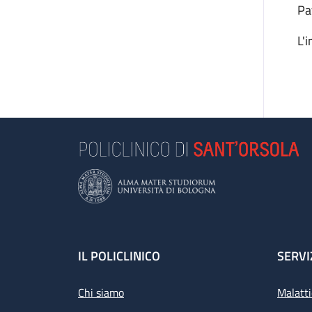
Pa
L'
Footer
IL POLICLINICO
SERVI
Chi siamo
Malatti