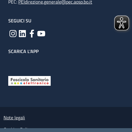
PEC:
PEIdirezione.generale@pec.aosp.bo.it
SEGUICI SU
SCARICA L'APP
Useful links section
Small prints
Note legali
Cookies Policy