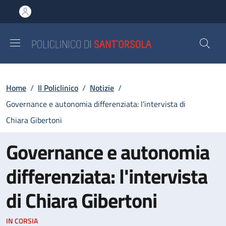
Salta al contenuto principale
Skip to footer content
Briciole di pane
Home
/
Il Policlinico
/
Notizie
/
Governance e autonomia differenziata: l'intervista di
Chiara Gibertoni
Governance e autonomia
differenziata: l'intervista
di Chiara Gibertoni
IN CORSIA