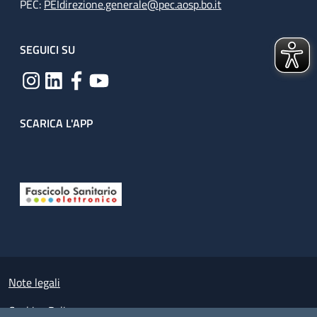
PEC:
PEIdirezione.generale@pec.aosp.bo.it
SEGUICI SU
SCARICA L'APP
Useful links section
Small prints
Note legali
Cookies Policy