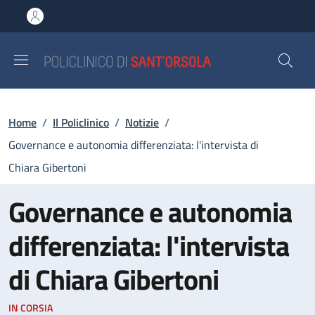
Salta al contenuto principale
Skip to footer content
Briciole di pane
Home
/
Il Policlinico
/
Notizie
/
Governance e autonomia differenziata: l'intervista di
Chiara Gibertoni
Governance e autonomia
differenziata: l'intervista
di Chiara Gibertoni
IN CORSIA