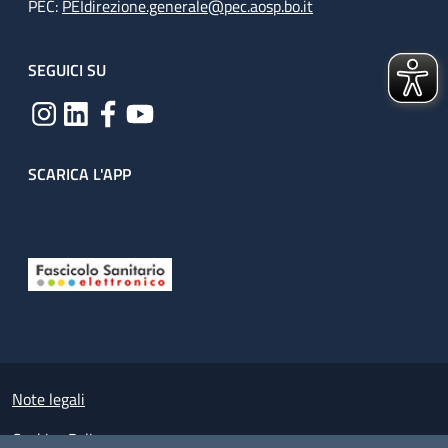
PEC:
PEIdirezione.generale@pec.aosp.bo.it
SEGUICI SU
SCARICA L'APP
Useful links section
Small prints
Note legali
Cookies Policy