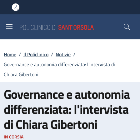
Salta al contenuto principale
Skip to footer content
Briciole di pane
Home
/
Il Policlinico
/
Notizie
/
Governance e autonomia differenziata: l'intervista di
Chiara Gibertoni
Governance e autonomia
differenziata: l'intervista
di Chiara Gibertoni
IN CORSIA