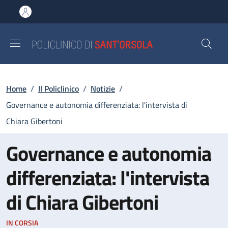
Salta al contenuto principale
Skip to footer content
Briciole di pane
Home
/
Il Policlinico
/
Notizie
/
Governance e autonomia differenziata: l'intervista di
Chiara Gibertoni
Governance e autonomia
differenziata: l'intervista
di Chiara Gibertoni
IN CORSIA