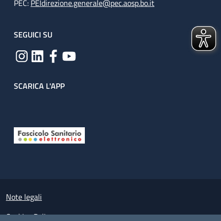
PEC:
PEIdirezione.generale@pec.aosp.bo.it
SEGUICI SU
SCARICA L'APP
Useful links section
Small prints
Note legali
Cookies Policy