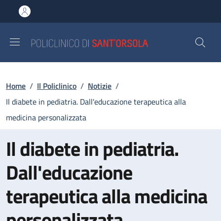
Salta al contenuto principale
Skip to footer content
Briciole di pane
Home
/
Il Policlinico
/
Notizie
/
Il diabete in pediatria. Dall'educazione terapeutica alla
medicina personalizzata
Il diabete in pediatria.
Dall'educazione
terapeutica alla medicina
personalizzata