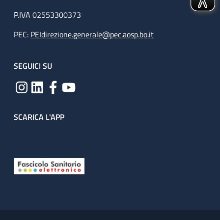
P.IVA 02553300373
PEC:
PEIdirezione.generale@pec.aosp.bo.it
SEGUICI SU
SCARICA L'APP
Useful links section
Small prints