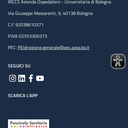
IRCCS Azienda Ospedaliero - Universitaria di Bologna
Via Giuseppe Massarenti, 9, 40138 Bologna
C.F. 92038610371
P.IVA 02553300373
PEC:
PEIdirezione.generale@pec.aosp.bo.it
SEGUICI SU
SCARICA L'APP