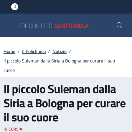
Salta al contenuto principale
Skip to footer content
Briciole di pane
Home
/
Il Policlinico
/
Notizie
/
Il piccolo Suleman dalla Siria a Bologna per curare il suo
cuore
Il piccolo Suleman dalla
Siria a Bologna per curare
il suo cuore
IN CORSIA