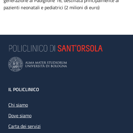
generazione al Padiglione 16, destinata principalmente ai
pazienti neonatali e pediatrici (2 milioni di euro)
Footer
IL POLICLINICO
Chi siamo
Dove siamo
Carta dei servizi