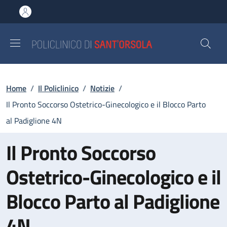
Salta al contenuto principale
Skip to footer content
Briciole di pane
Home
/
Il Policlinico
/
Notizie
/
Il Pronto Soccorso Ostetrico-Ginecologico e il Blocco Parto
al Padiglione 4N
Il Pronto Soccorso
Ostetrico-Ginecologico e il
Blocco Parto al Padiglione
4N