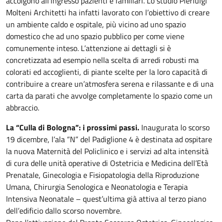
accolgono all’ingresso pazienti e familiari. Lo studio Pierluigi
Molteni Architetti ha infatti lavorato con l’obiettivo di creare
un ambiente caldo e ospitale, più vicino ad uno spazio
domestico che ad uno spazio pubblico per come viene
comunemente inteso. L’attenzione ai dettagli si è
concretizzata ad esempio nella scelta di arredi robusti ma
colorati ed accoglienti, di piante scelte per la loro capacità di
contribuire a creare un’atmosfera serena e rilassante e di una
carta da parati che avvolge completamente lo spazio come un
abbraccio.
La “Culla di Bologna”: i prossimi passi.
Inaugurata lo scorso
19 dicembre, l’ala “N” del Padiglione 4 è destinata ad ospitare
la nuova Maternità del Policlinico e i servizi ad alta intensità
di cura delle unità operative di Ostetricia e Medicina dell’Età
Prenatale, Ginecologia e Fisiopatologia della Riproduzione
Umana, Chirurgia Senologica e Neonatologia e Terapia
Intensiva Neonatale – quest’ultima già attiva al terzo piano
dell’edificio dallo scorso novembre.