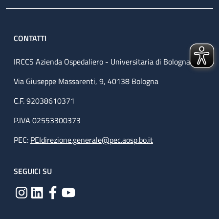
CONTATTI
IRCCS Azienda Ospedaliero - Universitaria di Bologna
Via Giuseppe Massarenti, 9, 40138 Bologna
C.F. 92038610371
P.IVA 02553300373
PEC:
PEIdirezione.generale@pec.aosp.bo.it
SEGUICI SU