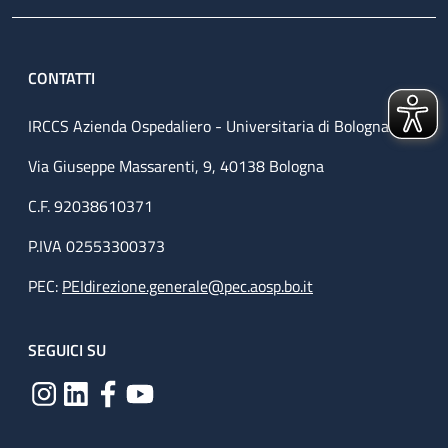
CONTATTI
IRCCS Azienda Ospedaliero - Universitaria di Bologna
Via Giuseppe Massarenti, 9, 40138 Bologna
C.F. 92038610371
P.IVA 02553300373
PEC:
PEIdirezione.generale@pec.aosp.bo.it
SEGUICI SU