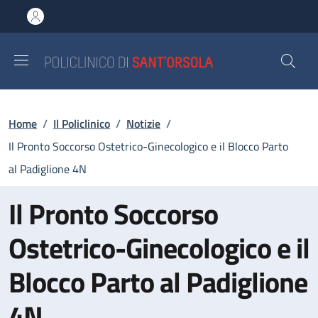
Salta al contenuto principale
Skip to footer content
Briciole di pane
Home
/
Il Policlinico
/
Notizie
/
Il Pronto Soccorso Ostetrico-Ginecologico e il Blocco Parto
al Padiglione 4N
Il Pronto Soccorso
Ostetrico-Ginecologico e il
Blocco Parto al Padiglione
4N