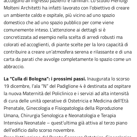
accolgono all’ingresso pazienti e familiari. Lo studio Pierluigi
Molteni Architetti ha infatti lavorato con l’obiettivo di creare
un ambiente caldo e ospitale, più vicino ad uno spazio
domestico che ad uno spazio pubblico per come viene
comunemente inteso. L’attenzione ai dettagli si è
concretizzata ad esempio nella scelta di arredi robusti ma
colorati ed accoglienti, di piante scelte per la loro capacità di
contribuire a creare un’atmosfera serena e rilassante e di una
carta da parati che avvolge completamente lo spazio come un
abbraccio.
La “Culla di Bologna”: i prossimi passi.
Inaugurata lo scorso
19 dicembre, l’ala “N” del Padiglione 4 è destinata ad ospitare
la nuova Maternità del Policlinico e i servizi ad alta intensità
di cura delle unità operative di Ostetricia e Medicina dell’Età
Prenatale, Ginecologia e Fisiopatologia della Riproduzione
Umana, Chirurgia Senologica e Neonatologia e Terapia
Intensiva Neonatale – quest’ultima già attiva al terzo piano
dell’edificio dallo scorso novembre.