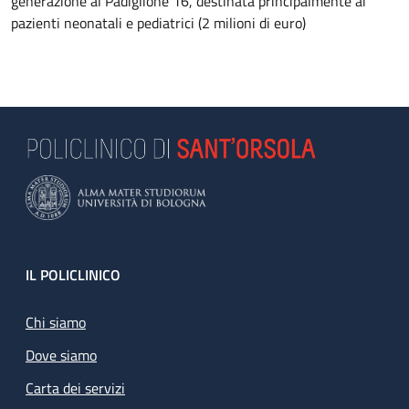
generazione al Padiglione 16, destinata principalmente ai
pazienti neonatali e pediatrici (2 milioni di euro)
Footer
IL POLICLINICO
Chi siamo
Dove siamo
Carta dei servizi