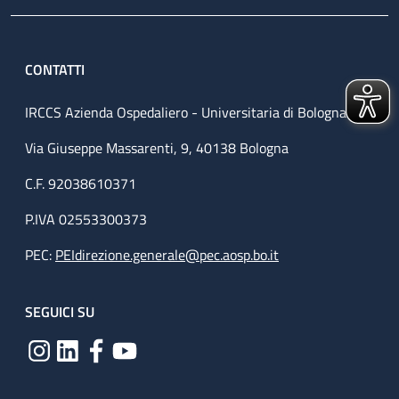
CONTATTI
IRCCS Azienda Ospedaliero - Universitaria di Bologna
Via Giuseppe Massarenti, 9, 40138 Bologna
C.F. 92038610371
P.IVA 02553300373
PEC:
PEIdirezione.generale@pec.aosp.bo.it
SEGUICI SU