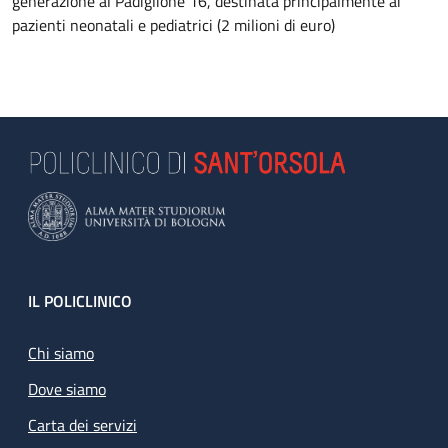
generazione al Padiglione 16, destinata principalmente ai
pazienti neonatali e pediatrici (2 milioni di euro)
Footer
IL POLICLINICO
Chi siamo
Dove siamo
Carta dei servizi