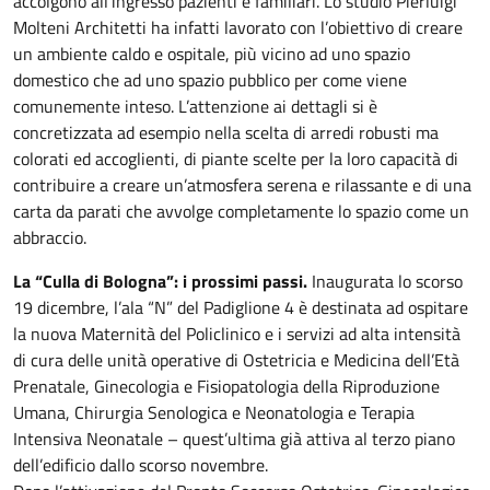
accolgono all’ingresso pazienti e familiari. Lo studio Pierluigi
Molteni Architetti ha infatti lavorato con l’obiettivo di creare
un ambiente caldo e ospitale, più vicino ad uno spazio
domestico che ad uno spazio pubblico per come viene
comunemente inteso. L’attenzione ai dettagli si è
concretizzata ad esempio nella scelta di arredi robusti ma
colorati ed accoglienti, di piante scelte per la loro capacità di
contribuire a creare un’atmosfera serena e rilassante e di una
carta da parati che avvolge completamente lo spazio come un
abbraccio.
La “Culla di Bologna”: i prossimi passi.
Inaugurata lo scorso
19 dicembre, l’ala “N” del Padiglione 4 è destinata ad ospitare
la nuova Maternità del Policlinico e i servizi ad alta intensità
di cura delle unità operative di Ostetricia e Medicina dell’Età
Prenatale, Ginecologia e Fisiopatologia della Riproduzione
Umana, Chirurgia Senologica e Neonatologia e Terapia
Intensiva Neonatale – quest’ultima già attiva al terzo piano
dell’edificio dallo scorso novembre.