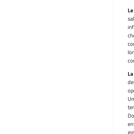
Le
sa
in
ch
co
lo
co
La
de
op
Um
te
Do
en
gi