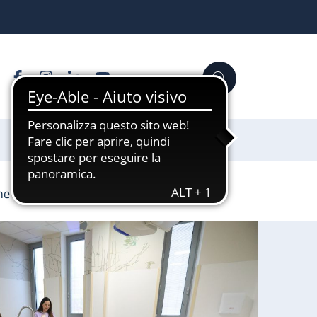
Facebook
Instagram
Linkedin
YouTube
Cerca
Sostienici
one 4N