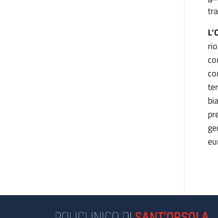
tr
L’
ri
con
co
te
bi
pr
ge
eu