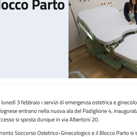
Blocco Parto
 lunedì 3 febbraio i servizi di emergenza ostetrica e ginecolog
ico-Ginecologico e il Blocco Parto al Padiglione 4N
lognese entrano nella nuova ala del Padiglione 4, inaugurata
accesso si sposta dunque in via Albertoni 20.
 Pronto Soccorso Ostetrico-Ginecologico e il Blocco Parto si 