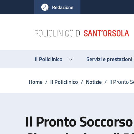
Salta al contenuto principale
Skip to footer content
Redazione
Il Policlinico
Servizi e prestazioni
Briciole di pane
Home
/
Il Policlinico
/
Notizie
/
Il Pronto 
Il Pronto Soccorso