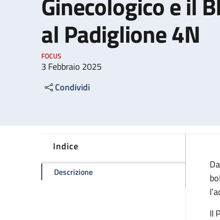
Ginecologico e il 
al Padiglione 4N
FOCUS
3 Febbraio 2025
Condividi
Indice
Da
della pagina Il Pronto Soccorso Ostetr
Descrizione
bo
l’
Il