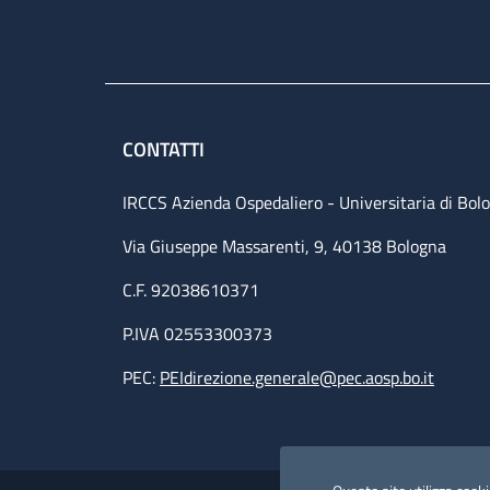
CONTATTI
IRCCS Azienda Ospedaliero - Universitaria di Bol
Via Giuseppe Massarenti, 9, 40138 Bologna
C.F. 92038610371
P.IVA 02553300373
PEC:
PEIdirezione.generale@pec.aosp.bo.it