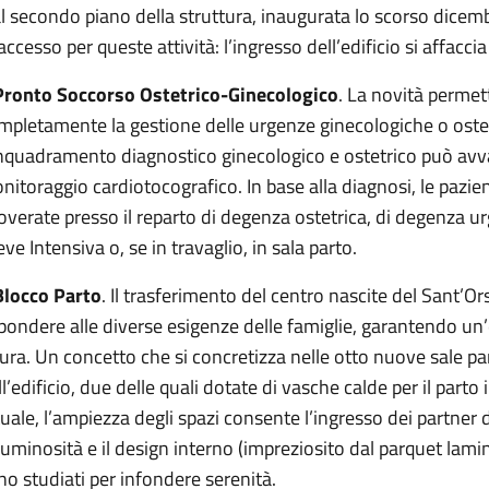
al secondo piano della struttura, inaugurata lo scorso dice
 accesso per queste attività: l’ingresso dell’edificio si affacc
 Pronto Soccorso Ostetrico-Ginecologico
. La novità permet
mpletamente la gestione delle urgenze ginecologiche o ostetr
inquadramento diagnostico ginecologico e ostetrico può avval
nitoraggio cardiotocografico. In base alla diagnosi, le pazi
coverate presso il reparto di degenza ostetrica, di degenza 
ve Intensiva o, se in travaglio, in sala parto.
 Blocco Parto
. Il trasferimento del centro nascite del Sant’O
spondere alle diverse esigenze delle famiglie, garantendo un’
cura. Un concetto che si concretizza nelle otto nuove sale pa
ll’edificio, due delle quali dotate di vasche calde per il parto
tuale, l’ampiezza degli spazi consente l’ingresso dei partner d
 luminosità e il design interno (impreziosito dal parquet lamin
no studiati per infondere serenità.