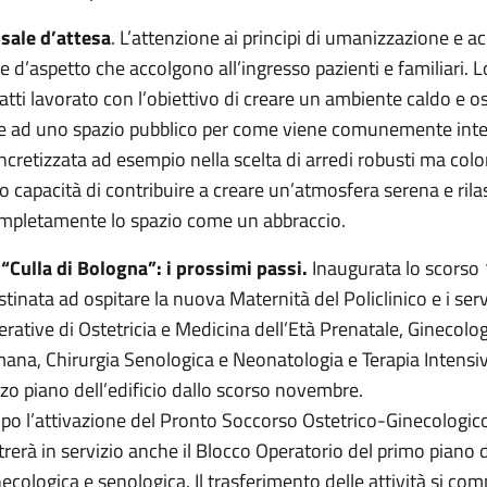
 sale d’attesa
. L’attenzione ai principi di umanizzazione e a
le d’aspetto che accolgono all’ingresso pazienti e familiari. L
fatti lavorato con l’obiettivo di creare un ambiente caldo e 
e ad uno spazio pubblico per come viene comunemente inteso.
ncretizzata ad esempio nella scelta di arredi robusti ma colora
ro capacità di contribuire a creare un’atmosfera serena e ril
mpletamente lo spazio come un abbraccio.
 “Culla di Bologna”: i prossimi passi.
Inaugurata lo scorso 1
stinata ad ospitare la nuova Maternità del Policlinico e i servi
erative di Ostetricia e Medicina dell’Età Prenatale, Ginecolo
ana, Chirurgia Senologica e Neonatologia e Terapia Intensiv
rzo piano dell’edificio dallo scorso novembre.
po l’attivazione del Pronto Soccorso Ostetrico-Ginecologico 
trerà in servizio anche il Blocco Operatorio del primo piano d
necologica e senologica. Il trasferimento delle attività si comp