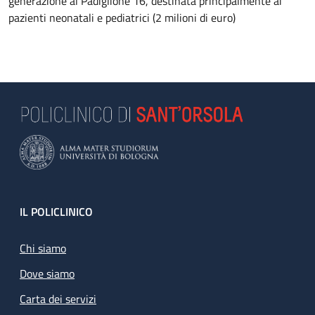
generazione al Padiglione 16, destinata principalmente ai
pazienti neonatali e pediatrici (2 milioni di euro)
Footer
IL POLICLINICO
Chi siamo
Dove siamo
Carta dei servizi