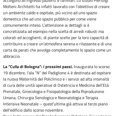
accolgono all’ingresso pazienti e familiari. Lo studio Pierluigi
Molteni Architetti ha infatti lavorato con l’obiettivo di creare
un ambiente caldo e ospitale, più vicino ad uno spazio
domestico che ad uno spazio pubblico per come viene
comunemente inteso. L’attenzione ai dettagli si è
concretizzata ad esempio nella scelta di arredi robusti ma
colorati ed accoglienti, di piante scelte per la loro capacità di
contribuire a creare un’atmosfera serena e rilassante e di una
carta da parati che avvolge completamente lo spazio come un
abbraccio.
La “Culla di Bologna”: i prossimi passi.
Inaugurata lo scorso
19 dicembre, l’ala “N” del Padiglione 4 è destinata ad ospitare
la nuova Maternità del Policlinico e i servizi ad alta intensità
di cura delle unità operative di Ostetricia e Medicina dell’Età
Prenatale, Ginecologia e Fisiopatologia della Riproduzione
Umana, Chirurgia Senologica e Neonatologia e Terapia
Intensiva Neonatale – quest’ultima già attiva al terzo piano
dell’edificio dallo scorso novembre.