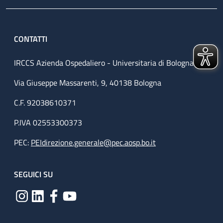
CONTATTI
IRCCS Azienda Ospedaliero - Universitaria di Bologna
Via Giuseppe Massarenti, 9, 40138 Bologna
C.F. 92038610371
P.IVA 02553300373
PEC:
PEIdirezione.generale@pec.aosp.bo.it
SEGUICI SU