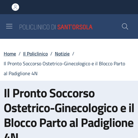
Salta al contenuto principale
Skip to footer content
Briciole di pane
Home
/
Il Policlinico
/
Notizie
/
Il Pronto Soccorso Ostetrico-Ginecologico e il Blocco Parto
al Padiglione 4N
Il Pronto Soccorso
Ostetrico-Ginecologico e il
Blocco Parto al Padiglione
4N