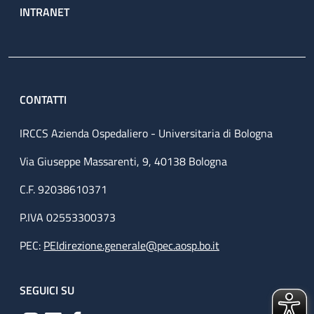
INTRANET
CONTATTI
IRCCS Azienda Ospedaliero - Universitaria di Bologna
Via Giuseppe Massarenti, 9, 40138 Bologna
C.F. 92038610371
P.IVA 02553300373
PEC:
PEIdirezione.generale@pec.aosp.bo.it
SEGUICI SU