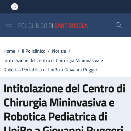
Salta al contenuto principale
Skip to footer content
Briciole di pane
Home
/
Il Policlinico
/
Notizie
/
Intitolazione del Centro di Chirurgia Mininvasiva e
Robotica Pediatrica di UniBo a Giovanni Ruggeri
Intitolazione del Centro di
Chirurgia Mininvasiva e
Robotica Pediatrica di
UniBo a Giovanni Ruggeri