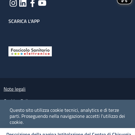
SCARICA L'APP
Useful links section
Small prints
Note legali
Cookies Policy
Questo sito utilizza cookie tecnici, analytics e di terze
Policy privacy e protezione del dato personale
parti.
Proseguendo nella navigazione accetti l'utilizzo dei
cookie.
Albo pretorio on-line
Descrizione della pagina Intitolazione del Centro di Chirurgia