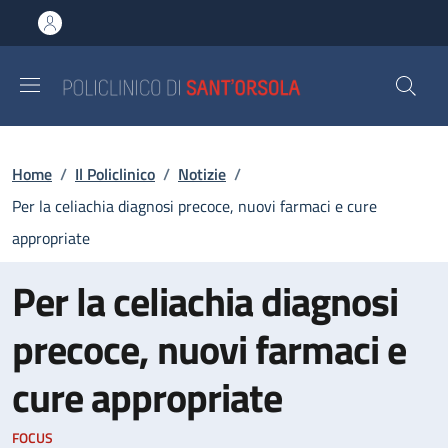
Salta al contenuto principale
Skip to footer content
Briciole di pane
Home
/
Il Policlinico
/
Notizie
/
Per la celiachia diagnosi precoce, nuovi farmaci e cure
appropriate
Per la celiachia diagnosi
precoce, nuovi farmaci e
cure appropriate
FOCUS