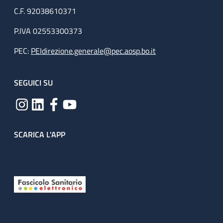
C.F. 92038610371
P.IVA 02553300373
PEC:
PEIdirezione.generale@pec.aosp.bo.it
SEGUICI SU
SCARICA L'APP