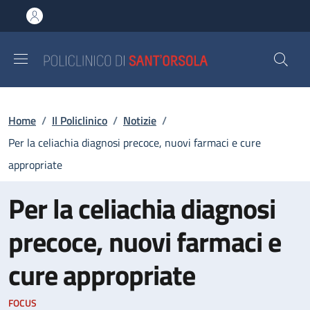
Salta al contenuto principale
Skip to footer content
Briciole di pane
Home
/
Il Policlinico
/
Notizie
/
Per la celiachia diagnosi precoce, nuovi farmaci e cure
appropriate
Per la celiachia diagnosi
precoce, nuovi farmaci e
cure appropriate
FOCUS