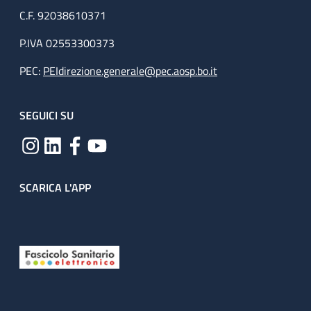
C.F. 92038610371
P.IVA 02553300373
PEC:
PEIdirezione.generale@pec.aosp.bo.it
SEGUICI SU
SCARICA L'APP