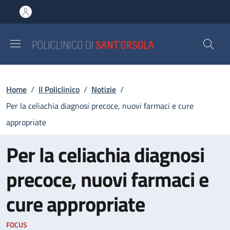
Salta al contenuto principale
Skip to footer content
Briciole di pane
Home
/
Il Policlinico
/
Notizie
/
Per la celiachia diagnosi precoce, nuovi farmaci e cure
appropriate
Per la celiachia diagnosi
precoce, nuovi farmaci e
cure appropriate
FOCUS