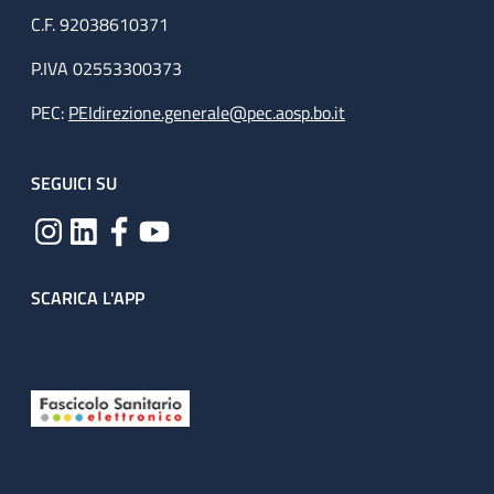
C.F. 92038610371
P.IVA 02553300373
PEC:
PEIdirezione.generale@pec.aosp.bo.it
SEGUICI SU
SCARICA L'APP